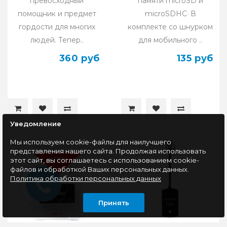
превосходный
памяти microSD и
помощник и предмет
microSDHC· В
гордости для многих
комплекте со шнурком
людей. Тепер..
для мобильного ..
360 руб
135 руб
Уведомление
Мы используем cookie-файлы для наилучшего
представления нашего сайта. Продолжая использовать
этот сайт, вы соглашаетесь с использованием cookie-
файлов и обработкой Ваших персональных данных.
Политика обработки персональных данных
Принять