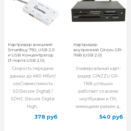
Картридер внешний
Картридер
Smartbuy 750, USB 2.0
внутренний Ginzzu GR-
и USB Концентратор
116B (USB 2.0)
(3 порта USB 2.0),
белый
Скорость передачи
Универсальный карт-
данных до 480 Мбит/
ридер GINZZU GR-
секСовместимость
116В успешно
SD(Secure Digital) /
работает со всеми
SDHC (Secure Digital
ноутбуками и ПК,
High..
имеющими разъем д..
378 руб
540 руб