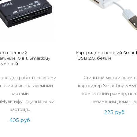
ер внешний
Картридер внешний Smartb
льный 10 в 1, Smartbuy
, USB 2.0, белый
, черный
ство для работы со всеми
Стильный мультиформа
тными и используемыми
картридер Smartbuy SB54
картами
компактный размер, поэ
иМультифункциональный
незаменим дома, на.
картрид..
225 руб
405 руб