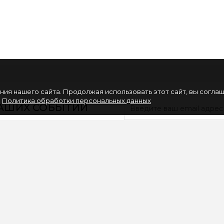
ия нашего сайта. Продолжая использовать этот сайт, вы согла
.
Политика обработки персональных данных
НАШИХ СОБЫТИЙ
ИНФОРМАЦИЯ
ЛИЧНЫЙ КАБИНЕ
Вакансии
Личный Кабинет
Партнерам
История заказов
Политика обработки
Закладки