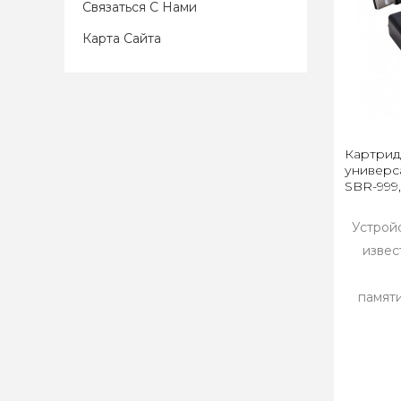
Связаться С Нами
Карта Сайта
Картрид
универса
SBR-999
Устрой
извес
памят