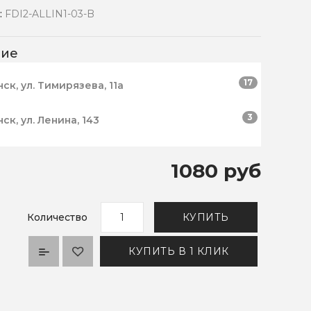
:
FDI2-ALLIN1-03-B
чие
17
нск, ул. Тимирязева, 11а
3
нск, ул. Ленина, 143
1080 руб
Количество
КУПИТЬ
КУПИТЬ В 1 КЛИК