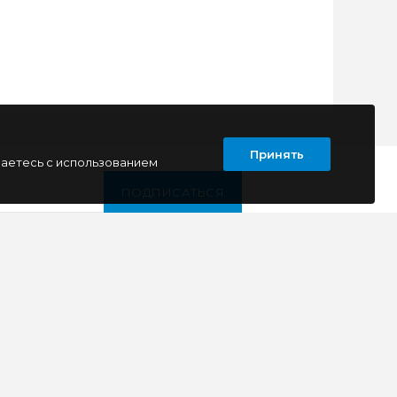
Принять
шаетесь с использованием
ПОДПИСАТЬСЯ
Т
КОНТАКТЫ
г. Луганск
кв. Дружба 11
ул. Тимирязева, 11а