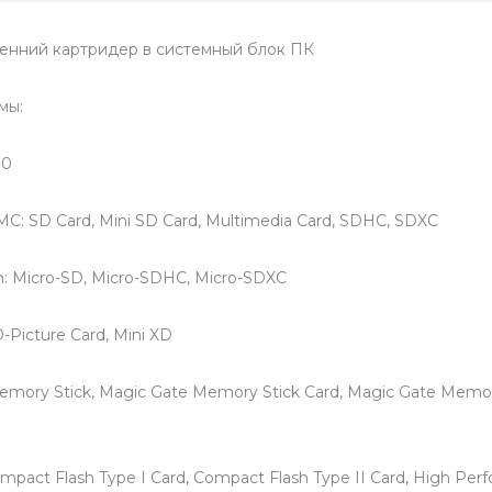
енний картридер в системный блок ПК
мы:
.0
С: SD Card, Mini SD Card, Multimedia Card, SDHC, SDXC
h: Micro-SD, Micro-SDHC, Micro-SDXC
-Picture Card, Mini XD
emory Stick, Magic Gate Memory Stick Card, Magic Gate Memor
mpact Flash Type I Card, Compact Flash Type II Card, High Pe