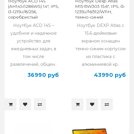
Ноутбук ACD 14S
Ноутбук Dexp Atlas
(AH14SI1286WS) 14", IPS,
M15-l5W303 15.6", IPS, i5-
i3-1215U/8/256,
1235U/16/512/W11H,
серебристый
темно-синий
Ноутбук ACD 14S –
Ноутбук DEXP Atlas с
удобное и надежное
15.6-дюймовым
устройство для
экраном оснащен
ежедневных задач, в
темно-синим корпусом
том числе
из пластика с
развлечений, общен..
алюминиевой кр..
36990 руб
43990 руб