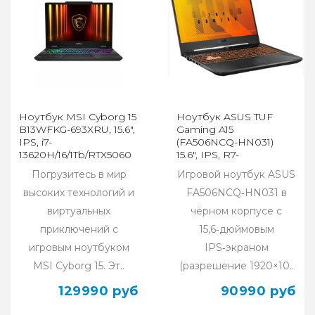
Ноутбук MSI Cyborg 15
Ноутбук ASUS TUF
B13WFKG-693XRU, 15.6",
Gaming A15
IPS, i7-
(FA506NCQ-HN031)
13620H/16/1Tb/RTX5060
15.6", IPS, R7-
черный
170/16/512/RTX3050,
Погрузитесь в мир
Игровой ноутбук ASUS
черный
высоких технологий и
FA506NCQ‑HN031 в
виртуальных
чёрном корпусе с
приключений с
15,6‑дюймовым
игровым ноутбуком
IPS‑экраном
MSI Cyborg 15. Эт..
(разрешение 1920×10..
129990 руб
90990 руб