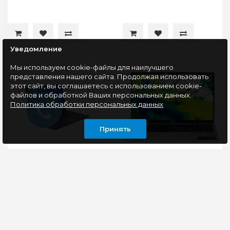
Уведомление
Мы используем cookie-файлы для наилучшего
представления нашего сайта. Продолжая использовать
этот сайт, вы соглашаетесь с использованием cookie-
файлов и обработкой Ваших персональных данных.
Политика обработки персональных данных
Принять
Ноутбук Maibenben
Ноутбук Acer Aspire
M17A (M17A-
Lite AL17-31P-3498
R574UM0F3RLU4EB1)
(NX.DDVCD.001), 17.3",
17.3", IPS, R5-
IPS, Core 3 N355/8/512,
7430U/16/512, синий,
серебристый
Ноутбук MAIBENBEN
Ноутбук Acer Aspire
(мышка + коврик)
Medio M17A —
Lite AL17-31P-3498