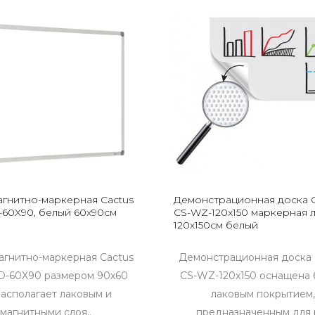
агнитно-маркерная Cactus
Демонстрационная доска C
60X90, белый 60x90см
CS-WZ-120x150 маркерная 
120x150см белый
агнитно-маркерная Cactus
Демонстрационная доска 
-60X90 размером 90х60
CS-WZ-120x150 оснащена
располагает лаковым и
лаковым покрытием
магнитными слоя..
предназначенным для р