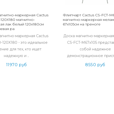
агнитно-маркерная Cactus
Флипчарт Cactus CS-FCT-M6
120X180 магнитно-
магнитно-маркерная мела
ая лак белый 120x180см
67x105см на треноге
евая ра
агнитно-маркерная Cactus
Доска магнитно-маркерная
120X180 - это идеальное
CS-FCT-M67x105 предста
ние для тех, кто ищет
собой надежное
надежную и ..
демонстрационное присп
11970 руб
8550 руб