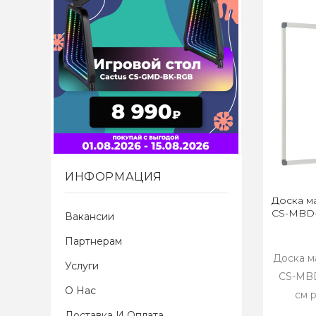
ИНФОРМАЦИЯ
Доска м
CS-MBD-
Вакансии
Партнерам
Доска м
Услуги
CS-MBD
О Нас
см 
Доставка И Оплата