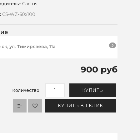
одитель::
Cactus
:
CS-WZ-60x100
чие
3
нск, ул. Тимирязева, 11а
900 руб
Количество
КУПИТЬ
КУПИТЬ В 1 КЛИК