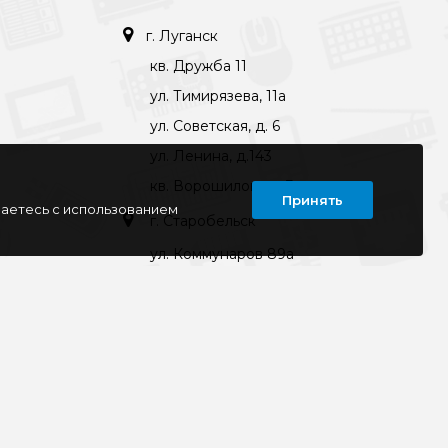
г. Луганск
кв. Дружба 11
ул. Тимирязева, 11а
ул. Советская, д. 6
ул. Ленина, д.143
кв. Ворошилова, д.3
Принять
шаетесь с использованием
г. Старобельск
ул. Коммунаров 89а
kompline-lg@mail.ru