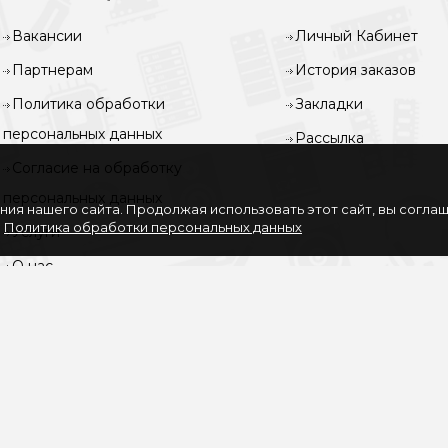
Вакансии
Личный Кабинет
Партнерам
История заказов
Политика обработки
Закладки
персональных данных
Рассылка
Согласие на обработку
персональных данных
ия нашего сайта. Продолжая использовать этот сайт, вы согла
.
Политика обработки персональных данных
Услуги
О нас
Доставка и оплата
Карта сайта