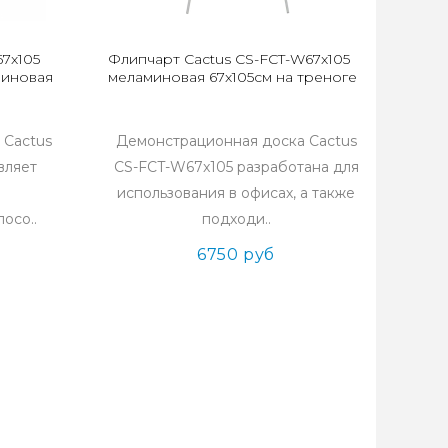
7x105
Флипчарт Cactus CS-FCT-W67x105
миновая
меламиновая 67x105см на треноге
 Cactus
Демонстрационная доска Cactus
вляет
CS-FCT-W67x105 разработана для
использования в офисах, а также
осо..
подходи..
6750 руб