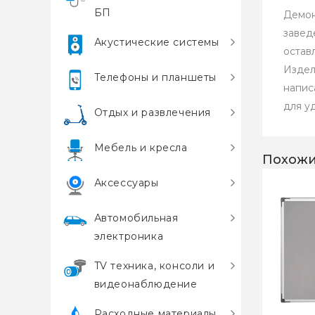
БП
Демон
завед
Акустические системы
остав
Издел
Телефоны и планшеты
напис
для у
Отдых и развлечения
Мебель и кресла
Похожи
Аксессуары
Автомобильная
электроника
TV техника, консоли и
видеонаблюдение
Расходные материалы