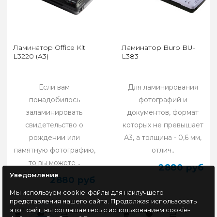
Ламинатор Office Kit
Ламинатор Buro BU-
L3220 (A3)
L383
Если вам
Для ламинирования
понадобилось
фотографий и
заламинировать
документов, формат
свидетельство о
которых не превышает
рождении или
А3, а толщина - 0,6 мм,
памятную фотографию,
отлич..
то вы можете ..
2880 руб
Уведомление
2880 руб
Мы используем cookie-файлы для наилучшего
представления нашего сайта. Продолжая использовать
этот сайт, вы соглашаетесь с использованием cookie-