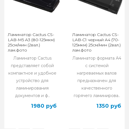
Ламинатор Cactus CS-
Ламинатор Cactus CS-
LAB-M5 A3 (80-125мкм)
LAB-C1 черный A4 (70-
25см/мин (2вал.)
125мкм) 25см/мин (2вал.)
лам.фото
лам.фото
Ламинатор Cactus
Ламинатор формата А4
представляет собой
с системой
компактное и удобное
нагреваемых валов
устройство для
предназначен для
ламинирования
качественного
документов и ф..
горячего ламинирова..
1980 руб
1350 руб