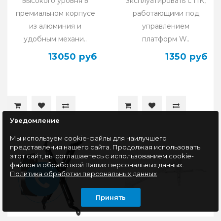
высокого уровня в
эксплуатировать с ПК,
премиальном корпусе
работающими под
из алюминия и
управлением
удобным механи..
платформ W..
13050 руб
1350 руб
Уведомление
Мы используем cookie-файлы для наилучшего
представления нашего сайта. Продолжая использовать
этот сайт, вы соглашаетесь с использованием cookie-
файлов и обработкой Ваших персональных данных.
Политика обработки персональных данных
Принять