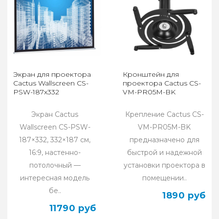
Экран для проектора
Кронштейн для
Cactus Wallscreen CS-
проектора Cactus CS-
PSW-187x332
VM-PR05M-BK
Экран Cactus
Крепление Cactus CS-
Wallscreen CS-PSW-
VM-PR05M-BK
187×332, 332×187 см,
предназначено для
16:9, настенно-
быстрой и надежной
потолочный —
установки проектора в
интересная модель
помещении..
бе..
1890 руб
11790 руб