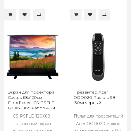
Экран для проектора
Презентер Acer
Cactus 68x120см
OOD020 Radio USB
FloorExpert CS-PSFLE-
(30м) черный
120X68 16:9 напольный
рулонный
CS-PSFLE-120X68 -
Пульт для презентаций
напольный экран
Acer OOD020 можно