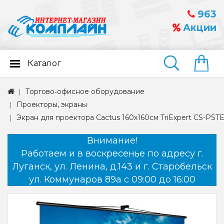
963
Акции
Каталог
Найти
Торгово‑офисное оборудование
Проекторы, экраны
Экран для проектора Cactus 160x160см TriExpert CS-PST
Внимание!
Работаем и в воскресенье по адресу г.
Луганск, ул. Ленина, д.143 и г. Старобельск
ул. Коммунаров 89а с 09:00 до 16:00