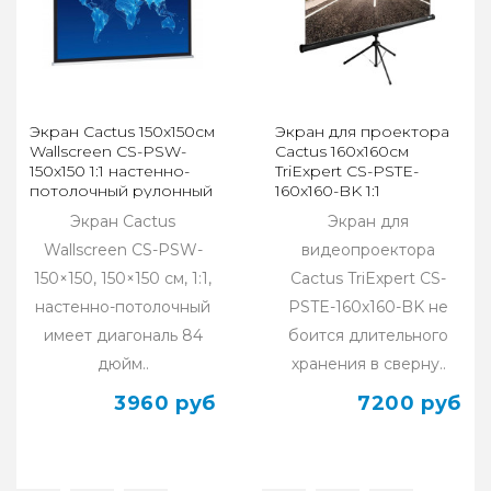
Экран Cactus 150x150см
Экран для проектора
Wallscreen CS-PSW-
Cactus 160x160см
150x150 1:1 настенно-
TriExpert CS-PSTE-
потолочный рулонный
160x160-BK 1:1
белый
напольный рулонный
Экран Cactus
Экран для
Wallscreen CS-PSW-
видеопроектора
150×150, 150×150 см, 1:1,
Cactus TriExpert CS-
настенно-потолочный
PSTE-160x160-BK не
имеет диагональ 84
боится длительного
дюйм..
хранения в сверну..
3960 руб
7200 руб