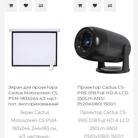
Экран для проектора
Проектор Cactus CS-
Cactus Motoscreen CS-
PRE.01B.Full HD-A LCD
PSM-183X244 4:3 наст-
250Lm ANSI
пот. (моторизованный
(1920x1080) 1500:1
привод)
ресурс
Экран Cactus
Проектор Cactus CS-
лампы:50000часов
Motoscreen CS-PSM-
1xUSB
PRE.01B.Full HD-A LCD
183x244, 244х183 см,
250Lm ANSI
4:3, настенно-
(1920x1080) 1500:1