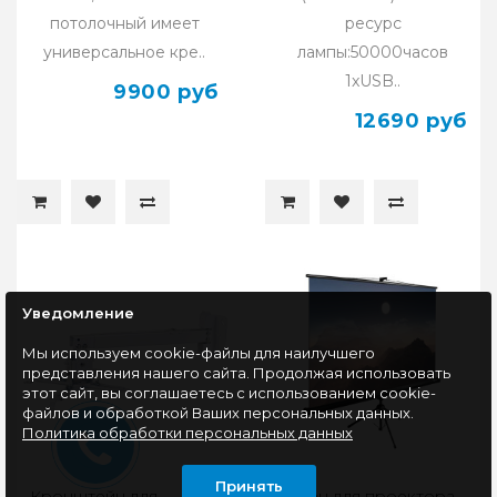
потолочный имеет
ресурс
универсальное кре..
лампы:50000часов
1xUSB..
9900 руб
12690 руб
Уведомление
Мы используем cookie-файлы для наилучшего
представления нашего сайта. Продолжая использовать
этот сайт, вы соглашаетесь с использованием cookie-
файлов и обработкой Ваших персональных данных.
Политика обработки персональных данных
Принять
Кронштейн для
Экран для проектора