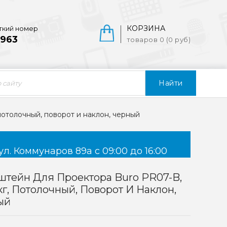
КОРЗИНА
ткий номер
963
товаров 0 (0 руб)
Найти
потолочный, поворот и наклон, черный
ул. Коммунаров 89а с 09:00 до 16:00
тейн Для Проектора Buro PR07-B,
кг, Потолочный, Поворот И Наклон,
ый