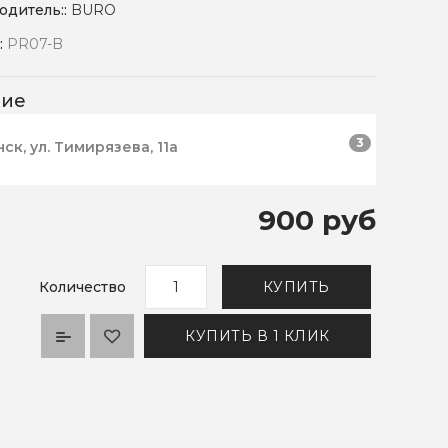
одитель::
BURO
:
PR07-B
чие
3
нск, ул. Тимирязева, 11а
900 руб
Количество
КУПИТЬ
КУПИТЬ В 1 КЛИК