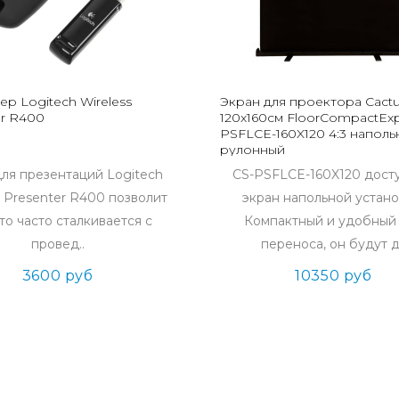
р Logitech Wireless
Экран для проектора Cact
er R400
120x160см FloorCompactExp
PSFLCE-160X120 4:3 наполь
рулонный
для презентаций Logitech
CS-PSFLCE-160X120 дост
s Presenter R400 позволит
экран напольной устано
кто часто сталкивается с
Компактный и удобный
провед..
переноса, он будут д
3600 руб
10350 руб