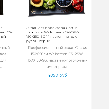
us
Экран для проектора Cactus
ert CS-
150x150см Wallscreen CS-PSW-
ный
150X150-SG 1:1 настен.-потолоч.
рулон. серый
упный
Профессиональный экран Cactus
вки.
150х150см Wallscreen CS-PSW-
 для
150X150-SG, настенно-потолочный
..
имеет разм..
4050 руб