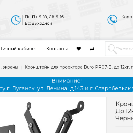
Пн-Пт: 9-18, Сб: 9-16
Коро
Вс: Выходной
Личный кабинет
Контакты
, экраны
Кронштейн для проектора Buro PR07-B, до 12кг, 
Внимание!
 г. Луганск, ул. Ленина, д.143 и г. Старобельск 
Кронш
До 12
Черн