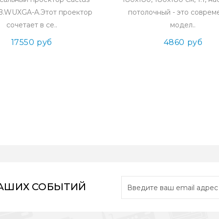
B.WUXGA-A.Этот проектор
потолочный - это соврем
сочетает в се..
модел..
17550 руб
4860 руб
НАШИХ СОБЫТИЙ