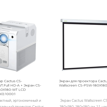
р Cactus CS-
Экран для проектора Cact
.Full HD-A + Экран CS-
Wallscreen CS-PSW-180X18
0X180-WT LCD
80) 1000:1
ктный, эргономичный и
Экран Cactus Wallscreen 
сальный проектор Cactus
180x180, 180х180 см, 1:1, н