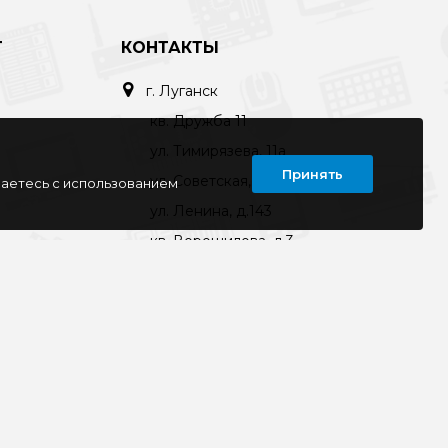
Т
КОНТАКТЫ
г. Луганск
кв. Дружба 11
ул. Тимирязева, 11а
Принять
ул. Советская, д. 6
шаетесь с использованием
ул. Ленина, д.143
кв. Ворошилова, д.3
г. Старобельск
ул. Коммунаров 89а
kompline-lg@mail.ru