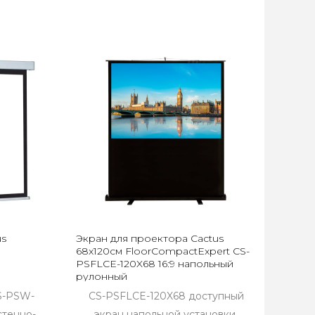
us
Экран для проектора Cactus
0
68x120см FloorCompactExpert CS-
PSFLCE-120X68 16:9 напольный
рулонный
CS-PSW-
CS-PSFLCE-120X68 доступный
астенно-
экран напольной установки.