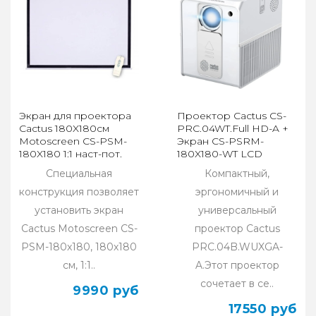
Экран для проектора
Проектор Cactus CS-
Cactus 180X180см
PRC.04WT.Full HD-A +
Motoscreen CS-PSM-
Экран CS-PSRM-
180X180 1:1 наст-пот.
180X180-WT LCD
(моторизованный
(1920x1080) 1000:1
Специальная
Компактный,
привод)
конструкция позволяет
эргономичный и
установить экран
универсальный
Cactus Motoscreen CS-
проектор Cactus
PSM-180x180, 180х180
PRC.04B.WUXGA-
см, 1:1..
A.Этот проектор
сочетает в се..
9990 руб
17550 руб