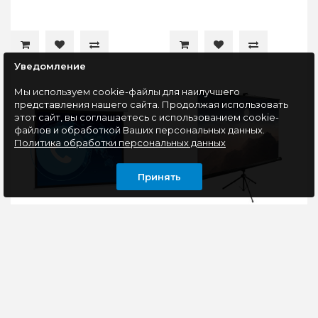
Уведомление
Мы используем cookie-файлы для наилучшего
представления нашего сайта. Продолжая использовать
этот сайт, вы соглашаетесь с использованием cookie-
файлов и обработкой Ваших персональных данных.
Политика обработки персональных данных
Принять
Экран Cactus 150x150см
Экран для проектора
Wallscreen CS-PSW-
Cactus 180x180см
150x150 1:1 настенно-
TriExpert CS-PSTE-
потолочный рулонный
180x180-BK 1:1
белый
напольный рулонный
Экран Cactus
Экран для
Wallscreen CS-PSW-
видеопроектора