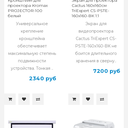
Кронштейн для
Экран для проектора
проектора Kromax
Cactus 160x160см
PROJECTOR-100
TriExpert CS-PSTE-
белый
160x160-BK 1:1
напольный рулонный
Универсальное
Экран для
крепление
видеопроектора
кронштейна
Cactus TriExpert CS-
обеспечивает
PSTE-160x160-BK не
максимальную степень
боится длительного
подвижности
хранения в сверну..
устройства. Тонкая ..
7200 руб
2340 руб