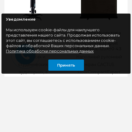
Уведомление
Мы используем cookie-файлы для наилучшего
Кронштейн для
Экран для проектора
представления нашего сайта. Продолжая использовать
проектора Kromax
Cactus 90x120см
этот сайт, вы соглашаетесь с использованием cookie-
PROJECTOR-100
FloorCompactExpert
файлов и обработкой Ваших персональных данных.
серый
CS-PSFLCE-120X90 4:3
Политика обработки персональных данных
напольный рулонный
В классах и
Напольный рулонный
студенческих
экран CACTUS
Принять
аудиториях, в
FloorCompactExpert
конференц-залах
CS-PSFLCE-120X90
можно использовать
станет незаменимым
потолочный
помощником пр..
кронштейн для п..
9180 руб
2250 руб