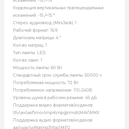
искажений: -15 /+15
Коррекция вертикальных трапецеидальных
искажений: -15 /+15 °
Стерео аудиовход (MiniJack): 1
Рабочий формат: 16:9
Диагональ матрицы: 4 "
Кол-во матриц: 1
Тип лампы: LED
Кол-во ламп: 1
Мощность лампы: 60 Вт
Стандартный срок службы лампы: 50000 ч
Потребляемая мощность: 72 Вт
Потребляемое напряжение: 110-240В
Уровень шума в рабочем режиме: 45 дБ
Поддержка видео форматов/кодеков:
\flv\avi\asf\mov\mp4\mpg\rmvb\M4V\MKV
Поддержка аудио форматов/кодеков:
aac\wav\wMa\mp3\flac\MP2