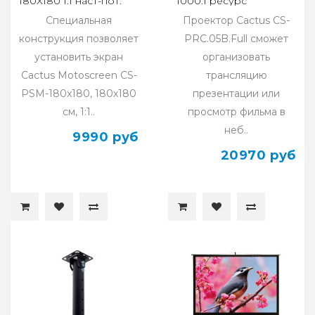
180X180 1:1 наст-пот.
1000:1 ресурс
(моторизованный
лампы:50000часов
Специальная
Проектор Cactus CS-
привод)
1xUSB typeA
конструкция позволяет
PRC.05B.Full сможет
установить экран
организовать
Cactus Motoscreen CS-
трансляцию
PSM-180x180, 180х180
презентации или
см, 1:1..
просмотр фильма в
неб..
9990 руб
20970 руб