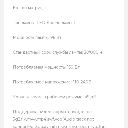
Кол-во матриц: 1
Тип лампы: LED Кол-во ламп: 1
Мощность лампы: 96 Вт
Стандартный срок службы лампы: 30'000 ч
Потребляемая мощность: 150 Вт
Потребляемое напряжение: 110-240В
Уровень шума в рабочем режиме: 45 дБ
Поддержка видео форматов/кодеков:
3g2,flv,m4v,mp4,swf,vob(Audio track not
supported),3gb,avi,gif,mkv,mov,mpg,rmvb,3gp