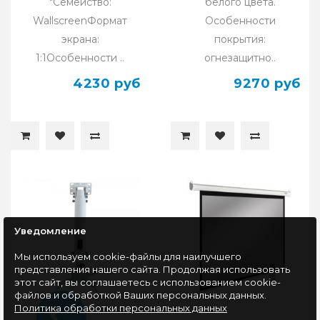
"Семейство:
белого цвета.
WallscreenФормат
Особенности
экрана:
покрытия:
1:1Особенности ..
огнезащитно..
4230 руб
9270 руб
Уведомление
Мы используем cookie-файлы для наилучшего
представления нашего сайта. Продолжая использовать
этот сайт, вы соглашаетесь с использованием cookie-
файлов и обработкой Ваших персональных данных.
Политика обработки персональных данных