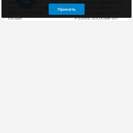
Кронштейн для
Экран для проектора
проектора Kromax
Cactus 300x188см
Принять
PROJECTOR-100
SIlverMotoExpert CS-
белый
PSSME-300X188-WT
4:3 серый
Универсальное
Экран для проектора
моторизированный
крепление
CS-PSSME-300X188-
кронштейна
WT – выполнен из
обеспечивает
качественных
максимальную степень
материалов и является
подвижности
самым вывер..
устройства. Тонкая ..
25650 руб
2340 руб