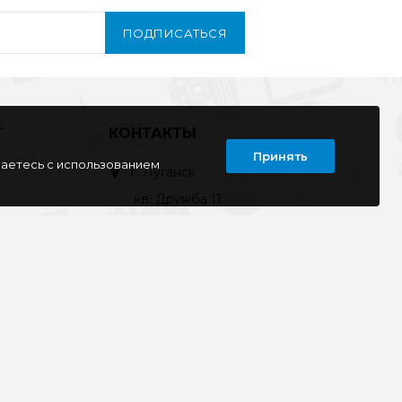
ПОДПИСАТЬСЯ
Т
КОНТАКТЫ
Принять
шаетесь с использованием
г. Луганск
кв. Дружба 11
ул. Тимирязева, 11а
ул. Советская, д. 6
ул. Ленина, д.143
кв. Ворошилова, д.3
г. Старобельск
ул. Коммунаров 89а
kompline-lg@mail.ru