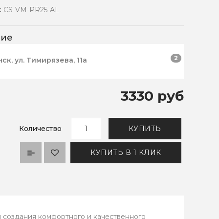
:
CS-VM-PR25-AL
чие
2
нск, ул. Тимирязева, 11а
3330 руб
Количество
КУПИТЬ
КУПИТЬ В 1 КЛИК
я создания комфортного и качественного