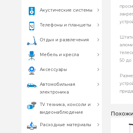
просм
Акустические системы
закре
устро
Телефоны и планшеты
Штати
Отдых и развлечения
алюми
телес
Мебель и кресла
50 до
Аксессуары
Разме
устро
Автомобильная
прида
электроника
TV техника, консоли и
видеонаблюдение
Похожи
Расходные материалы