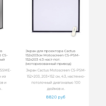
us
Экран для проектора Cactus
t CS-
152x203см Motoscreen CS-PSM-
рый
152x203 4:3 наст-пот.
(моторизованный привод)
PSSME-
Экран Cactus Motoscreen CS-PSM-
н из
152×203, 203×152 см, 4:3, настенно-
ов и
потолочный диагональю 100
..
дюймов и..
8820 руб