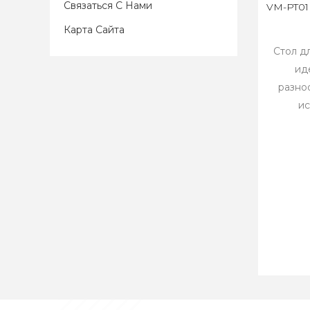
Связаться С Нами
VM-PT01
Карта Сайта
Стол д
ид
разно
ис