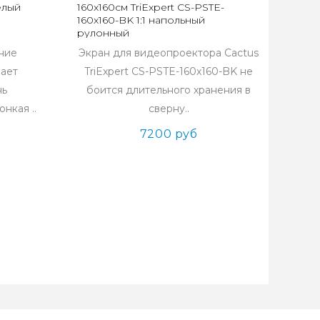
елый
160x160см TriExpert CS-PSTE-
160x160-BK 1:1 напольный
рулонный
ние
Экран для видеопроектора Cactus
ает
TriExpert CS-PSTE-160x160-BK не
нь
боится длительного хранения в
нкая ..
сверну..
7200 руб