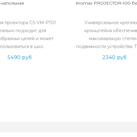
 напольная
Kromax PROJECTOR-100 б
ля проектора CS-VM-PT01
Универсальное крепле
еально подходит для
кронштейна обеспечив
образных целей и может
максимальную степе
пользоваться в шко..
подвижности устройства. То
5490 руб
2340 руб