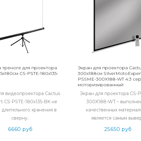
а треноге для проектора
Экран для проектора Cact
35x180см CS-PSTE-180x135-
300x188см SIlverMotoExper
PSSME-300X188-WT 4:3 се
моторизированный
ля видеопроектора Cactus
Экран для проектора CS-
ert CS-PSTE-180x135-BK не
300X188-WT – выполне
 длительного хранения в
качественных материал
сверну..
является самым вывер
6660 руб
25650 руб