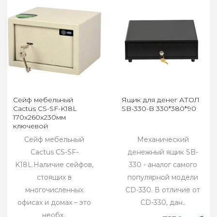
Сейф мебельный
Ящик для денег АТОЛ
Cactus CS-SF-K18L
SB-330-B 330*380*90
170x260x230мм
ключевой
Сейф мебельный
Механический
Cactus CS-SF-
денежный ящик SB-
K18L.Наличие сейфов,
330 - аналог самого
стоящих в
популярной модели
многочисленных
CD-330. В отличие от
офисах и домах – это
CD-330, дан..
необх..