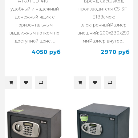
АТОЛ CD-410 -
Бренд CactusКод
удобный и надежный
производителя CS-SF-
денежный ящик с
E18Замок:
горизонтальным
электронныйРазмер
выдвижным лотком по
внешний: 200x280x250
доступной цене. ..
ммРазмер внутре..
4050 руб
2970 руб