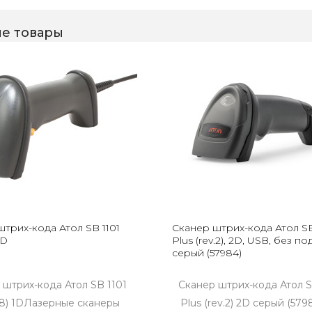
е товары
трих-кода Атол SB 1101
Сканер штрих-кода Атол S
1D
Plus (rev.2), 2D, USB, без по
серый (57984)
 штрих-кода Атол SB 1101
Сканер штрих-кода Атол 
8) 1DЛазерные сканеры
Plus (rev.2) 2D серый (579