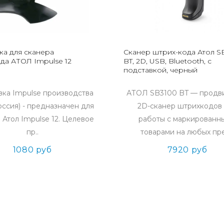
ка для сканера
Сканер штрих-кода Атол S
да АТОЛ Impulse 12
BT, 2D, USB, Bluetooth, c
подставкой, черный
ка Impulse производства
АТОЛ SB3100 BT — продв
оссия) - предназначен для
2D-сканер штрихкодов
 Атол Impulse 12. Целевое
работы с маркированн
пр..
товарами на любых пре
1080 руб
7920 руб