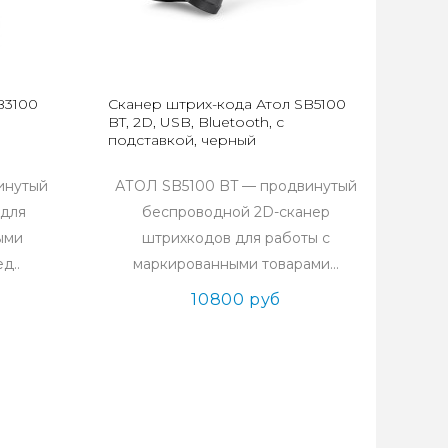
B3100
Сканер штрих-кода Атол SB5100
BT, 2D, USB, Bluetooth, c
подставкой, черный
инутый
АТОЛ SB5100 BT — продвинутый
 для
беспроводной 2D-сканер
ыми
штрихкодов для работы с
д..
маркированными товарами...
10800 руб