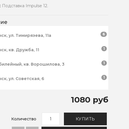
:
Подставка Impulse 12.
чие
6
нск, ул. Тимирязева, 11а
1
нск, кв. Дружба, 11
1
билейный, кв. Ворошилова, 3
1
нск, ул. Советская, 6
1080 руб
Количество
КУПИТЬ