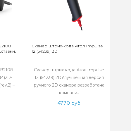
B2108
Сканер штрих-кода Атол Impulse
дставки,
12 (54239) 2D
SB2108
Сканер штрих-кода Атол Impulse
84)2D-
12 (54239) 2DУлучшенная версия
ev.2) –
ручного 2D сканера разработана
компани..
4770 руб