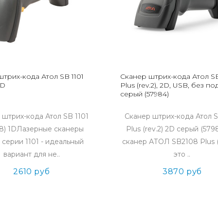
трих-кода Атол SB 1101
Сканер штрих-кода Атол S
1D
Plus (rev.2), 2D, USB, без по
серый (57984)
 штрих-кода Атол SB 1101
Сканер штрих-кода Атол 
8) 1DЛазерные сканеры
Plus (rev.2) 2D серый (579
серии 1101 - идеальный
сканер АТОЛ SB2108 Plus (r
вариант для не..
это ..
2610 руб
3870 руб