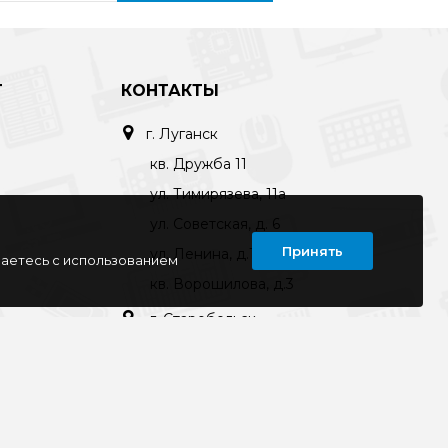
Т
КОНТАКТЫ
г. Луганск
кв. Дружба 11
ул. Тимирязева, 11а
ул. Советская, д. 6
Принять
ул. Ленина, д.143
шаетесь с использованием
кв. Ворошилова, д.3
г. Старобельск
ул. Коммунаров 89а
kompline-lg@mail.ru