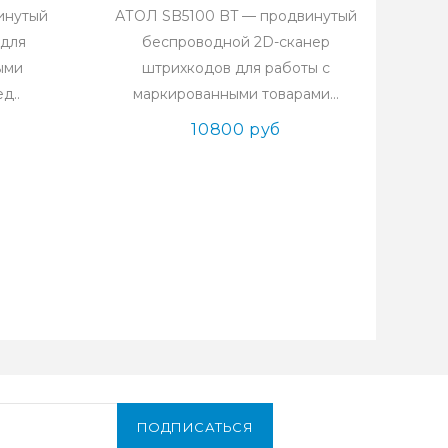
инутый
АТОЛ SB5100 BT — продвинутый
 для
беспроводной 2D-сканер
ыми
штрихкодов для работы с
д..
маркированными товарами...
10800 руб
ПОДПИСАТЬСЯ