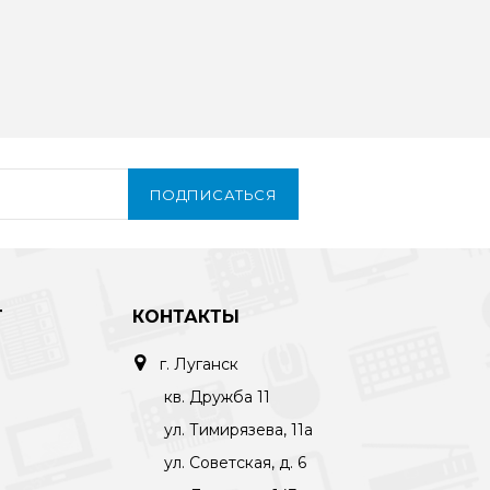
TX-262
Проводной телефон Panasonic KX-
ентам
TS2382RUB будет удобен дома и
вязи.
в офисе. Модель допускает
крепление на ..
3690 руб
ПОДПИСАТЬСЯ
Т
КОНТАКТЫ
г. Луганск
кв. Дружба 11
ул. Тимирязева, 11а
ул. Советская, д. 6