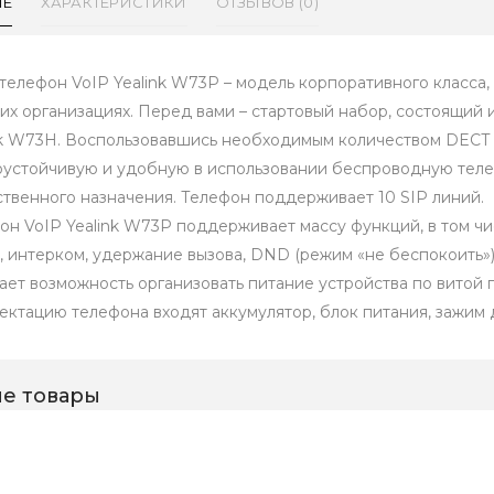
ИЕ
ХАРАКТЕРИСТИКИ
ОТЗЫВОВ (0)
телефон VoIP Yealink W73P – модель корпоративного класса,
их организациях. Перед вами – стартовый набор, состоящий 
nk W73H. Воспользовавшись необходимым количеством DECT 
оустойчивую и удобную в использовании беспроводную теле
твенного назначения. Телефон поддерживает 10 SIP линий.
он VoIP Yealink W73P поддерживает массу функций, в том числ
, интерком, удержание вызова, DND (режим «не беспокоить»
ает возможность организовать питание устройства по витой п
ектацию телефона входят аккумулятор, блок питания, зажим 
е товары