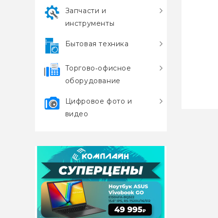
Запчасти и
инструменты
Бытовая техника
Торгово‑офисное
оборудование
Телефон
Цифровое фото и
550, бел
видео
Функ
телефо
о
прои