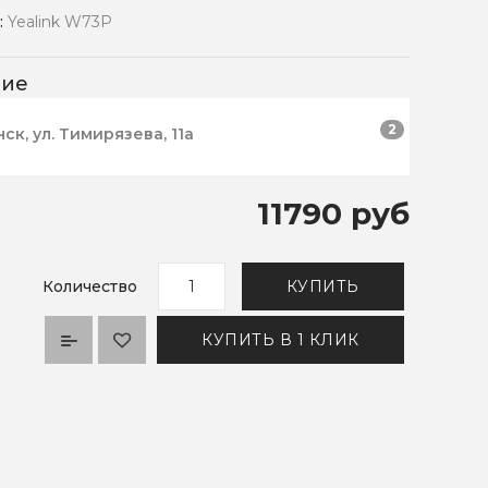
:
Yealink W73P
чие
2
нск, ул. Тимирязева, 11а
11790 руб
Количество
КУПИТЬ
КУПИТЬ В 1 КЛИК