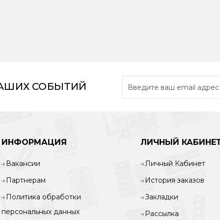
лефон BQ 1863 прекрасно
Проводной телефон TeXet 
т на роль стационарного
стоит приобрести абон
фона дома или в офисе.
проводной телефонной с
Яркий монох..
Выполняя все т..
2250 руб
855 руб
НАШИХ СОБЫТИЙ
ИНФОРМАЦИЯ
ЛИЧНЫЙ КАБИНЕ
Вакансии
Личный Кабинет
Партнерам
История заказов
Политика обработки
Закладки
персональных данных
Рассылка