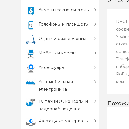
ОПИСАН
Акустические системы
DECT 
Телефоны и планшеты
средн
Yeali
Отдых и развлечения
отказ
общес
Мебель и кресла
Телеф
набор
Аксессуары
PoE д
компл
Автомобильная
электроника
TV техника, консоли и
Похожи
видеонаблюдение
Расходные материалы