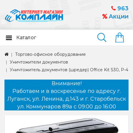
963
Акции
Каталог
Найти
Торгово‑офисное оборудование
Уничтожители документов
Уничтожитель документов (шредер) Office Kit S30, P-4
Внимание!
Работаем и в воскресенье по адресу г.
Луганск, ул. Ленина, д.143 и г. Старобельск
ул. Коммунаров 89а с 09:00 до 16:00