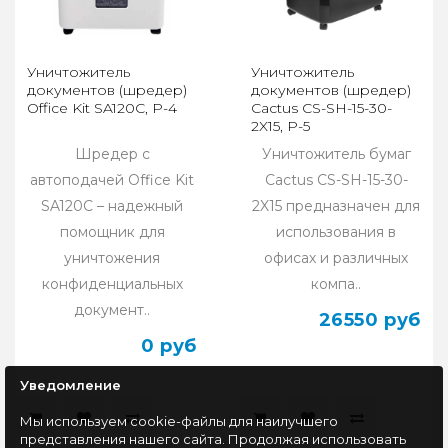
Уничтожитель
Уничтожитель
документов (шредер)
документов (шредер)
Office Kit SA120C, P-4
Cactus CS-SH-15-30-
2X15, P-5
Шредер с
Уничтожитель бумаг
автоподачей Office Kit
Cactus CS-SH-15-30-
SA120C – надежный
2X15 предназначен для
помощник для
использования в
уничтожения
офисах и различных
конфиденциальных
компа..
документ..
26550 руб
0 руб
Уведомление
Мы используем cookie-файлы для наилучшего
представления нашего сайта. Продолжая использовать