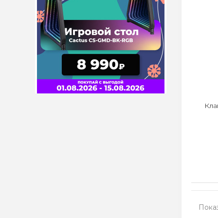
Кла
Показ