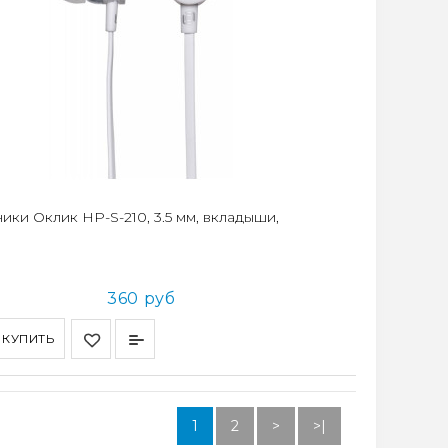
ики Оклик HP-S-210, 3.5 мм, вкладыши,
360 руб
КУПИТЬ
1
2
>
>|