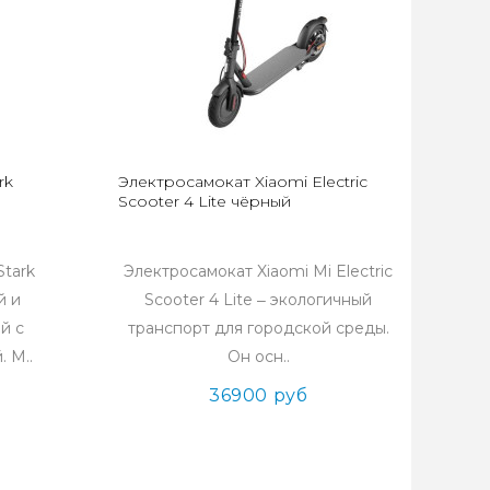
rk
Электросамокат Xiaomi Electric
Scooter 4 Lite чёрный
tark
Электросамокат Xiaomi Mi Electric
й и
Scooter 4 Lite ‒ экологичный
й с
транспорт для городской среды.
 М..
Он осн..
36900 руб