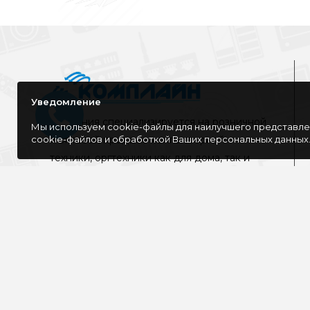
Уведомление
Компания специализируется на розничной
Мы используем cookie-файлы для наилучшего представлен
cookie-файлов и обработкой Ваших персональных данных
и оптовой продаже компьютерной
техники, оргтехники как для дома, так и
для офиса