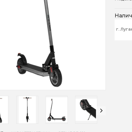
Нали
г. Луга