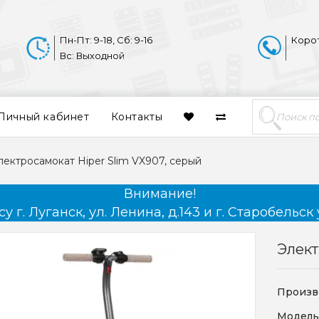
Пн-Пт: 9-18, Сб: 9-16
Коро
Вс: Выходной
Личный кабинет
Контакты
лектросамокат Hiper Slim VX907, серый
Внимание!
 г. Луганск, ул. Ленина, д.143 и г. Старобельск 
Элект
Произв
Модель