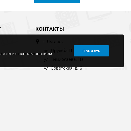
Т
КОНТАКТЫ
г. Луганск
кв. Дружба 11
Принять
шаетесь с использованием
ул. Тимирязева, 11а
ул. Советская, д. 6
ул. Ленина, д.143
кв. Ворошилова, д.3
г. Старобельск
ул. Коммунаров 89а
kompline-lg@mail.ru