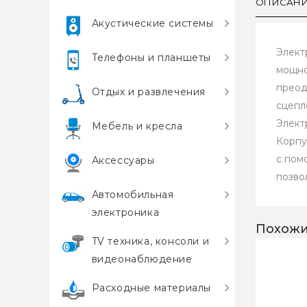
ОПИСАН
Акустические системы
Элект
Телефоны и планшеты
мощно
преод
Отдых и развлечения
сцепл
Элект
Мебель и кресла
Корпу
с пом
Аксессуары
позво
Автомобильная
электроника
Похожи
TV техника, консоли и
видеонаблюдение
Расходные материалы