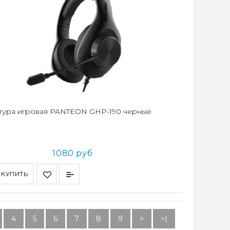
тура игровая PANTEON GHP-190 черные
1080 руб
КУПИТЬ
4
5
6
7
8
9
>
>|