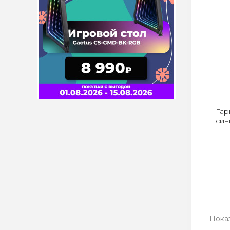
Гар
син
Показ