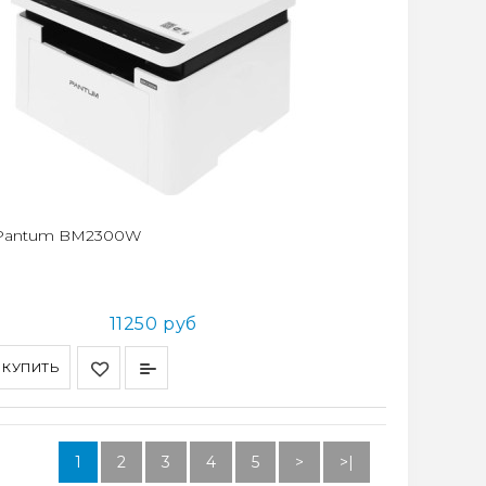
Pantum BM2300W
11250 руб
КУПИТЬ
1
2
3
4
5
>
>|