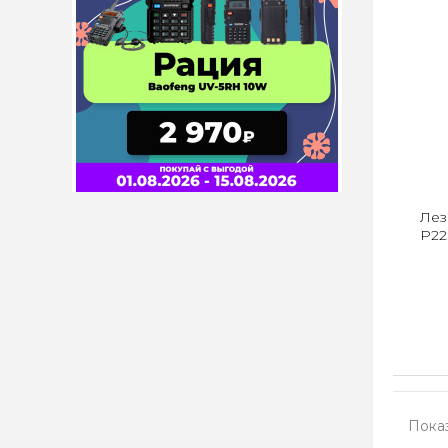
Лез
P22
Показ