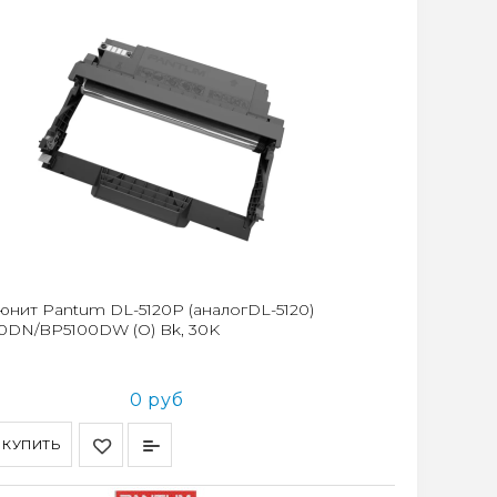
юнит Pantum DL-5120P (аналогDL-5120)
0DN/BP5100DW (O) Bk, 30K
0 руб
КУПИТЬ