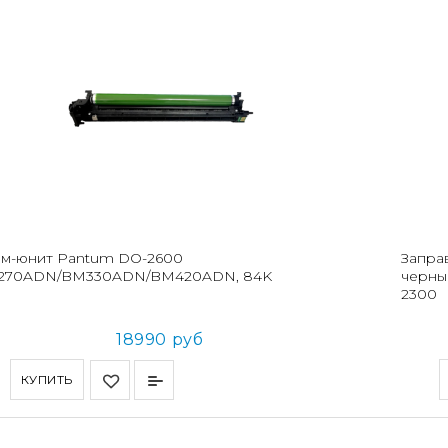
м-юнит Pantum DO-2600
Запра
270ADN/BM330ADN/BM420ADN, 84K
черны
2300
18990 руб
КУПИТЬ