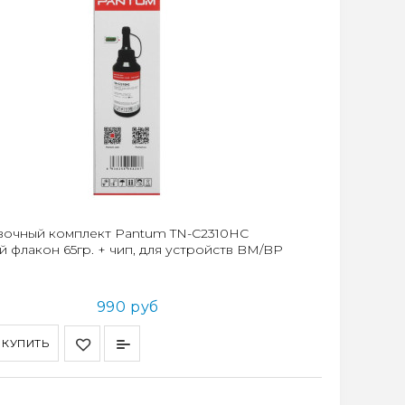
вочный комплект Pantum TN-C2310HC
й флакон 65гр. + чип, для устройств BM/BP
990 руб
КУПИТЬ