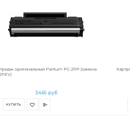
тридж оригинальный Pantum PC-211P (замена
Картр
211EV)
3465 руб
КУПИТЬ