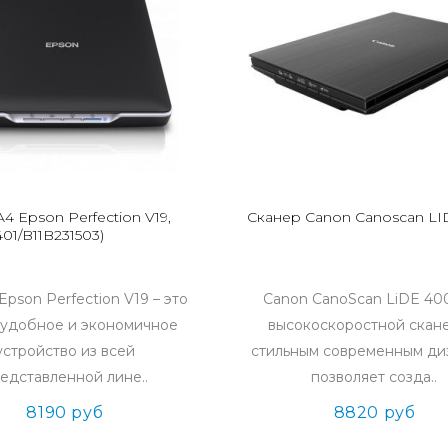
4 Epson Perfection V19,
Сканер Canon Canoscan L
401/B11B231503)
Epson Perfection V19 – это
Canon CanoScan LiDE 40
 удобное и экономичное
высокоскоростной скан
устройство из всей
стильным современным ди
едставленной лине..
позволяет созда..
8190 руб
8820 руб