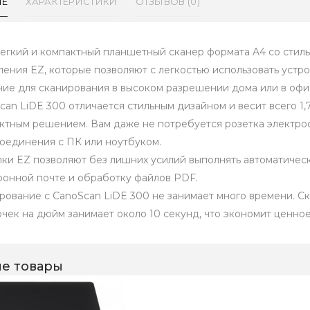
ИЕ
ХАРАКТЕРИСТИКИ
ОТЗЫВОВ (0)
легкий и компактный планшетный сканер формата A4 со сти
ления EZ, которые позволяют с легкостью использовать устр
ие для сканирования в высоком разрешении дома или в офи
can LiDE 300 отличается стильным дизайном и весит всего 1,7
ктным решением. Вам даже не потребуется розетка электрос
оединения с ПК или ноутбуком.
пки EZ позволяют без лишних усилий выполнять автоматическ
ронной почте и обработку файлов PDF.
рование с CanoScan LiDE 300 не занимает много времени. С
очек на дюйм занимает около 10 секунд, что экономит ценно
е товары