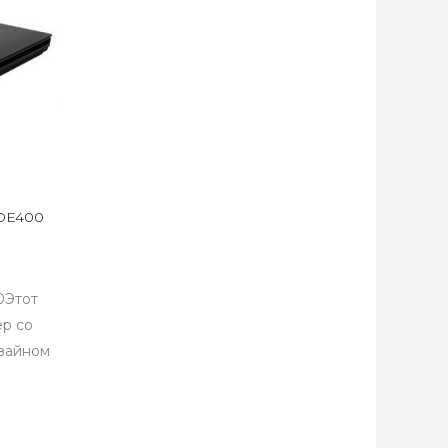
IDE400
0Этот
ер со
зайном