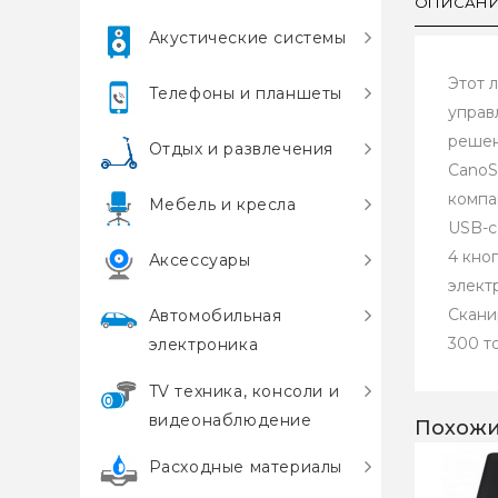
ОПИСАН
Акустические системы
Этот 
Телефоны и планшеты
управ
решен
Отдых и развлечения
CanoS
компа
Мебель и кресла
USB-с
4 кно
Аксессуары
элект
Скани
Автомобильная
300 т
электроника
TV техника, консоли и
видеонаблюдение
Похожи
Расходные материалы