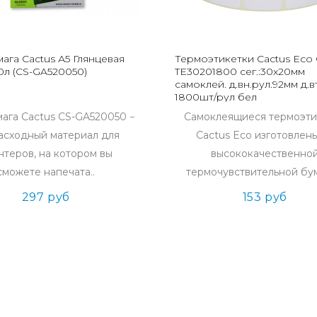
ага Cactus А5 Глянцевая
Термоэтикетки Cactus Eco 
0л (CS-GA520050)
TE30201800 сег.:30x20мм
самоклей. д.вн.рул.92мм д.
1800шт/рул бел
ага Cactus CS-GA520050 −
Самоклеящиеся термоэти
расходный материал для
Cactus Eco изготовлен
нтеров, на котором вы
высококачественно
сможете напечата..
термочувствительной бума
297 руб
153 руб