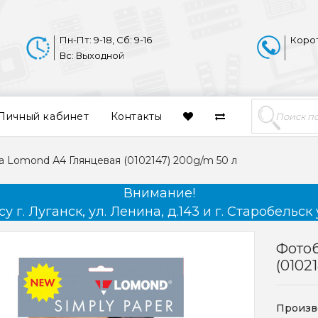
Пн-Пт: 9-18, Сб: 9-16
Коро
Вс: Выходной
Личный кабинет
Контакты
 Lomond А4 Глянцевая (0102147) 200g/m 50 л
Внимание!
 г. Луганск, ул. Ленина, д.143 и г. Старобельск 
Фото
(0102
Произв