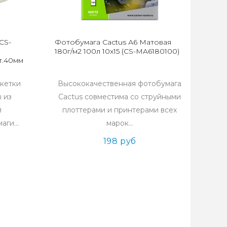
CS-
Фотобумага Cactus А6 Матовая
180г/м2 100л 10x15 (CS-MA6180100)
вт.40мм
кетки
Высококачественная фотобумага
ы из
Cactus совместима со струйными
й
плоттерами и принтерами всех
ги...
марок...
198 руб