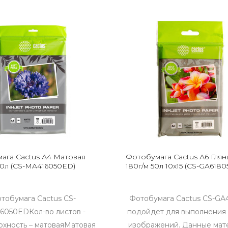
ага Cactus А4 Матовая
Фотобумага Cactus А6 Глян
50л (CS-MA416050ED)
180г/м 50л 10x15 (CS-GA618
тобумага Cactus CS-
Фотобумага Cactus CS-GA
6050EDКол-во листов -
подойдет для выполнения
хность – матоваяМатовая
изображений. Данные мат