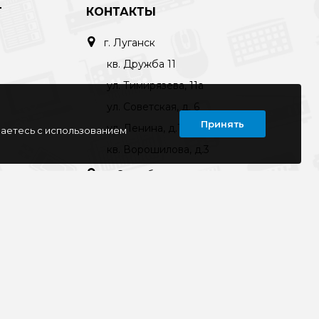
Т
КОНТАКТЫ
г. Луганск
кв. Дружба 11
ул. Тимирязева, 11а
ул. Советская, д. 6
Принять
ул. Ленина, д.143
шаетесь с использованием
кв. Ворошилова, д.3
г. Старобельск
ул. Коммунаров 89а
kompline-lg@mail.ru