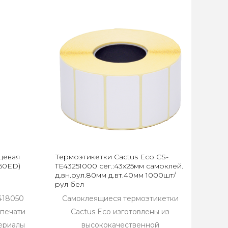
цевая
Термоэтикетки Cactus Eco CS-
050ED)
TE43251000 сег.:43x25мм самоклей.
д.вн.рул.80мм д.вт.40мм 1000шт/
рул бел
418050
Самоклеящиеся термоэтикетки
 печати
Cactus Eco изготовлены из
ериалы
высококачественной