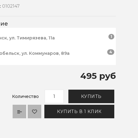
:
0102147
чие
1
нск, ул. Тимирязева, 11а
4
робельск, ул. Коммунаров, 89а
495 руб
Количество
КУПИТЬ
КУПИТЬ В 1 КЛИК