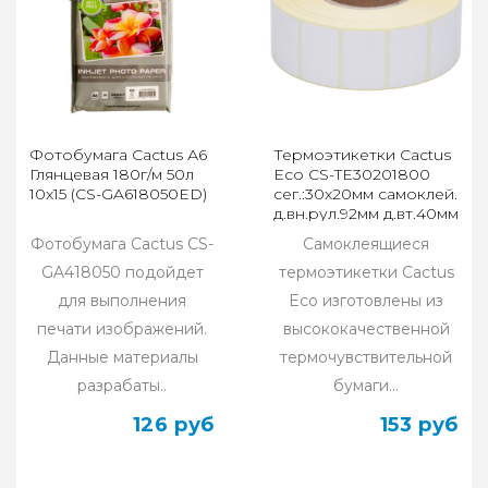
Фотобумага Cactus А6
Термоэтикетки Cactus
Глянцевая 180г/м 50л
Eco CS-TE30201800
10x15 (CS-GA618050ED)
сег.:30x20мм самоклей.
д.вн.рул.92мм д.вт.40мм
1800шт/рул бел
Фотобумага Cactus CS-
Самоклеящиеся
GA418050 подойдет
термоэтикетки Cactus
для выполнения
Eco изготовлены из
печати изображений.
высококачественной
Данные материалы
термочувствительной
разрабаты..
бумаги...
126 руб
153 руб