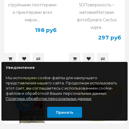
струйными плоттерами
50Поверхность –
и принтерами всех
матоваяМатовая
марок...
фотобумага Cactus
идеа..
198 руб
297 руб
Уведомление
Мы используем cookie-файлы для наилучшего
представления нашего сайта. Продолжая использовать
этот сайт, вы соглашаетесь с использованием cookie-
файлов и обработкой Ваших персональных данных.
Политика обработки персональных данных
Принять