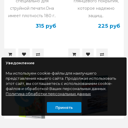
специально для
глянцевого покрытия,
струйной печати.Она
которое надежно
имеет плотность 180 г..
защищ..
315 руб
225 руб
Уведомление
Мы используем cookie-файлы для наилучшего
представления нашего сайта. Продолжая использовать
этот сайт, вы соглашаетесь с использованием cookie-
файлов и обработкой Ваших персональных данных.
Политика обработки персональных данных
Принять