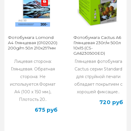
Фотобумага Lomond
Фотобумага Cactus А6
А4 Глянцевая (0102020)
Глянцевая 230г/м 500л
200g/m 50л 210х297мм
10x15 (CS-
GA6230500ED)
Лицевая сторона:
Глянцевая фотобумага
Глянцевая. Обратная
Cactus серии Standard
сторона: Не
для струйной печати
используется.Формат
обладает покрытием с
А4 (100 x 150 мм.),
хорошей фиксацие..
Плотость 20..
720 руб
675 руб