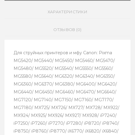
ХАРАКТЕРИСТИКИ
ОТЗЫВОВ (0)
Для струйных принтеров и мфу Canon: Pixma
MG5420/ MG5440/ MG5450/ MG5460/ MG5470/
MG5480/ MG5520/ MG5540/ MG5550/ MG5560/
MG5580/ MG5640/ MG6320/ MG6340/ MG6350/
MG6360/ MG6370/ MG6380/ MG6400/ MG6420/
MG6440/ MG6450/ MG6460/ MG6470/ MG6640/
MG7120/ MG7140/ MG7150/ MG7160/ MG7170/
MG7180/ MX725/ MX726/ MX727/ MX728/ MX922/
MX924/ MX925/ MX926/ MX927/ MX928/ iP7240/
iP7250/ iP7260/ iP7270/ iP7280/ iP8720/ iP8740/
iP8750/ iP8760/ iP8770/ iX6770/ iX6820/ iX6840/