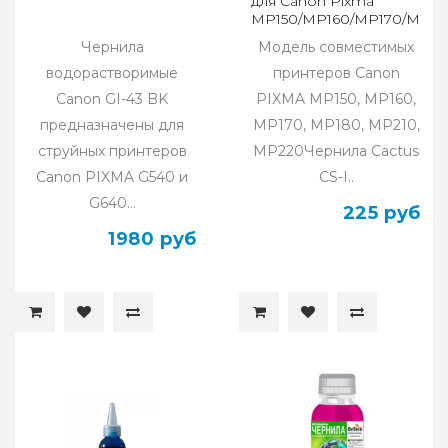
для Canon Pixma
MP150/MP160/MP170/MP18
Чернила
Модель совместимых
водорастворимые
принтеров Canon
Canon GI-43 BK
PIXMA MP150, MP160,
предназначены для
MP170, MP180, MP210,
струйных принтеров
MP220Чернила Cactus
Canon PIXMA G540 и
CS-I..
G640...
225 руб
1980 руб