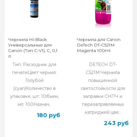
Чернила Hi-Black
Чернила для Canon
Универсальные для
DeTech DT-C521M
Canon (Тип C-V1), C, 0,1
Magenta 100ml
л.
Тип: Расходник для
DETECH DT-
печатиЦвет чернил:
C521M:Чернила
Голубой
повышенной
(cyan)Количество в
светостойкости для
упаковке, шт: 1Объем,
заправки СНПЧ и
мл: 100Назнач..
перезапрявляемых
катриджей цве..
180 руб
243 руб