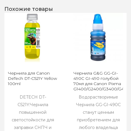
Похожие товары
Чернила для Canon
Чернила G&G GG-GI-
DeTech DT-C521Y Yellow
490C GI-490 голубой
100ml
70мл для Canon Pixma
G1400/G2400/G3400/G440
DETECH DT-
Водорастворимые
C521Y:Чернила
Чернила GG-GI-490C
повышенной
станут ценным
светостойкости для
приобретением для
заправки СНПЧ и
любого владельца