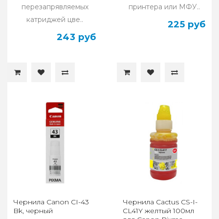
перезапрявляемых
принтера или МФУ..
катриджей цве..
225 руб
243 руб
Чернила Canon CI-43
Чернила Cactus CS-I-
Bk, черный
CL41Y желтый 100мл