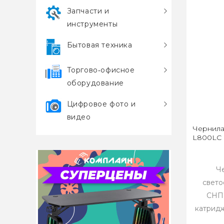
Запчасти и
инструменты
Бытовая техника
Торгово‑офисное
оборудование
Цифровое фото и
видео
Чернила
L800LC 
Ч
свето
СНПЧ
катридж