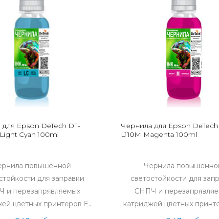
 для Epson DeTech DT-
Чернила для Epson DeTech
Light Cyan 100ml
L110M Magenta 100ml
ернила повышенной
Чернила повышенно
стойкости для заправки
светостойкости для зап
 и перезапрявляемых
СНПЧ и перезапрявляе
ей цветных принтеров E..
катриджей цветных принте