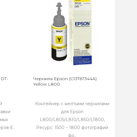
 DT-
Чернила Epson (C13T67344A)
Yellow L800
й
Контейнер с желтыми чернилами
равки
для Epson
мых
L800/L805/L810/L850/L1800,
ров E..
Ресурс: 1500 – 1800 фотографий
фо..