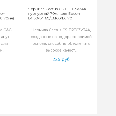
Чернила Cactus CS-EPT03V34A
son
пурпурный 70мл для Epson
90 70мл)
L4150/L4160/L6160/L6170
ла G&G
Чернила Сactus CS-EPT03V34A,
танут
созданные на водорастворимой
 для
основе, способны обеспечить
н..
высокое качест..
225 руб