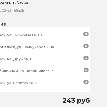
одитель::
Cactus
:
CS-EPT6643B
чие
8
нск, ул. Тимирязева, 11а
6
робельск, ул. Коммунаров, 89а
3
нск, кв. Дружба, 11
5
билейный, кв. Ворошилова, 3
2
нск, ул. Советская, 6
243 руб