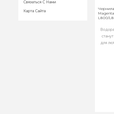
Связаться С Нами
Чернила
Карта Сайта
Magenta
L800/L80
Водора
стану
для лю