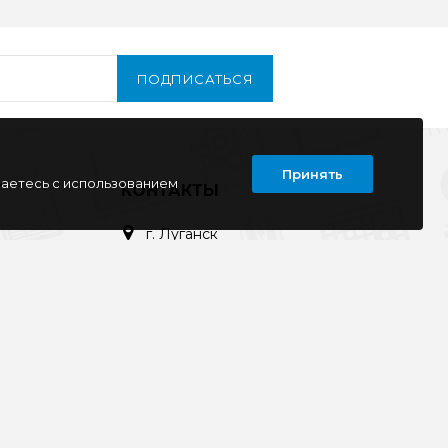
ПОДПИСАТЬСЯ
Принять
шаетесь с использованием
Т
КОНТАКТЫ
г. Луганск
кв. Дружба 11
ул. Тимирязева, 11а
ул. Советская, д. 6
ул. Ленина, д.143
кв. Ворошилова, д.3
г. Старобельск