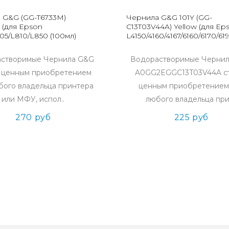
 G&G (GG-T6733M)
Чернила G&G 101Y (GG-
 (для Epson
C13T03V44A) Yellow (для Ep
5/L810/L850 (100мл)
L4150/4160/4167/6160/6170/61
створимые Чернила G&G
Водорастворимые Черни
т ценным приобретением
A0GG2EGGC13T03V44A с
бого владельца принтера
ценным приобретением
или МФУ, испол..
любого владельца при
270 руб
225 руб