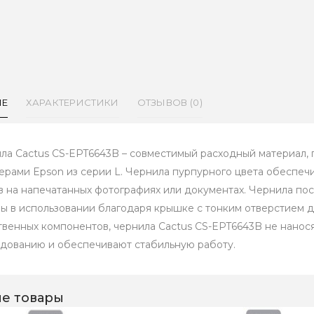
ИЕ
ХАРАКТЕРИСТИКИ
ОТЗЫВОВ (0)
ла Cactus CS-EPT6643B – совместимый расходный материал, 
ерами Epson из серии L. Чернила пурпурного цвета обеспе
в на напечатанных фотографиях или документах. Чернила пос
ы в использовании благодаря крышке с тонким отверстием дл
твенных компонентов, чернила Cactus CS-EPT6643B не нано
дованию и обеспечивают стабильную работу.
е товары