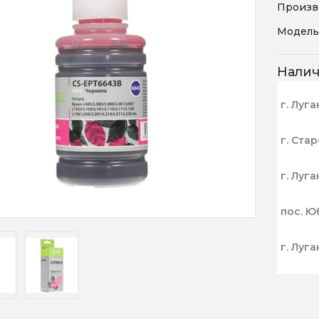
Произв
Модель
Нали
г. Луга
г. Ста
г. Луга
пос. Ю
г. Луга