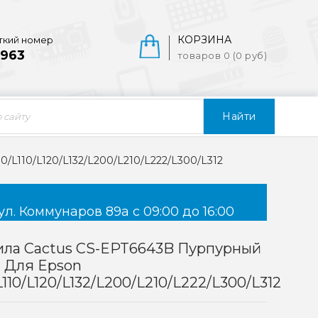
КОРЗИНА
ткий номер
963
товаров 0 (0 руб)
Найти
/L110/L120/L132/L200/L210/L222/L300/L312
ул. Коммунаров 89а с 09:00 до 16:00
ила Cactus CS-EPT6643B Пурпурный
 Для Epson
L110/L120/L132/L200/L210/L222/L300/L312