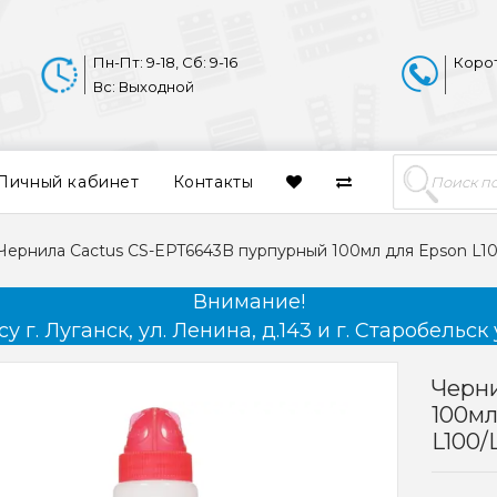
Пн-Пт: 9-18, Сб: 9-16
Коро
Вс: Выходной
Личный кабинет
Контакты
Чернила Cactus CS-EPT6643B пурпурный 100мл для Epson L100
Внимание!
 г. Луганск, ул. Ленина, д.143 и г. Старобельск 
Черн
100мл
L100/