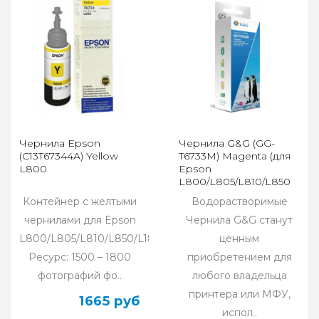
Чернила Epson
Чернила G&G (GG-
(C13T67344A) Yellow
T6733M) Magenta (для
L800
Epson
L800/L805/L810/L850
(100мл)
Контейнер с желтыми
Водорастворимые
чернилами для Epson
Чернила G&G станут
L800/L805/L810/L850/L1800,
ценным
Ресурс: 1500 – 1800
приобретением для
фотографий фо..
любого владельца
принтера или МФУ,
1665 руб
испол..