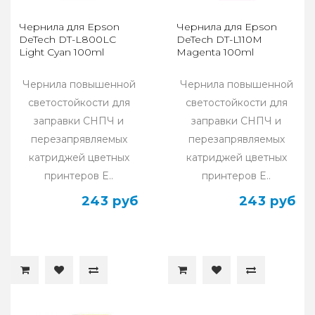
Чернила для Epson
Чернила для Epson
DeTech DT-L800LC
DeTech DT-L110M
Light Cyan 100ml
Magenta 100ml
Чернила повышенной
Чернила повышенной
светостойкости для
светостойкости для
заправки СНПЧ и
заправки СНПЧ и
перезапрявляемых
перезапрявляемых
катриджей цветных
катриджей цветных
принтеров E..
принтеров E..
243 руб
243 руб