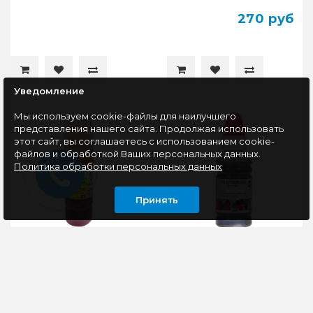
270 руб
Уведомление
Мы используем cookie-файлы для наилучшего
представления нашего сайта. Продолжая использовать
этот сайт, вы соглашаетесь с использованием cookie-
файлов и обработкой Ваших персональных данных.
Политика обработки персональных данных
Принять
Чернила G&G 101Y (GG-
Чернила Cactus CS-
C13T03V44A) Yellow
EPT03V34A пурпурный
(для Epson
70мл для Epson
L4150/4160/4167/6160/6170/6190
L4150/L4160/L6160/L6170
70мл)
Водорастворимые
Чернила Сactus CS-