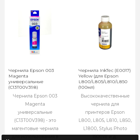
Чернила Epson 003
Чернила InkTec (E0017)
Magenta
Yellow (для Epson
универсальные
L800/L805/L810/L850
(C13T00V398)
(100мл)
Чернила Epson 003
Высококачественные
Magenta
чернила для
универсальные
принтеров Epson
(C13T00V398) - это
L800, L805, L810, L850,
магентовые чернила
L1800, Stylus Photo
для использования в
1500W и д..