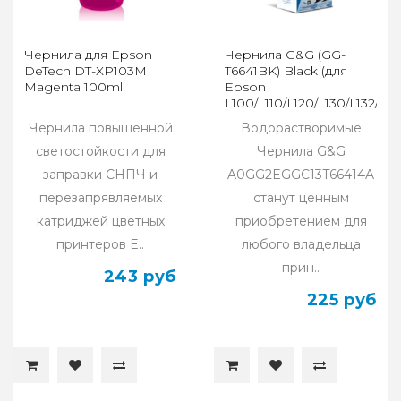
Чернила для Epson
Чернила G&G (GG-
DeTech DT-XP103M
T6641BK) Black (для
Magenta 100ml
Epson
L100/L110/L120/L130/L132/L21
100мл
Чернила повышенной
Водорастворимые
светостойкости для
Чернила G&G
заправки СНПЧ и
A0GG2EGGC13T66414A
перезапрявляемых
станут ценным
катриджей цветных
приобретением для
принтеров E..
любого владельца
прин..
243 руб
225 руб