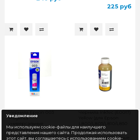
225 руб
Чернила Epson 003
Чернила InkTec (E0017)
Уведомление
Magenta
Yellow (для Epson
универсальные
L800/L805/L810/L850
Мы используем cookie-файлы для наилучшего
(C13T00V398)
(100мл)
представления нашего сайта. Продолжая использовать
Чернила Epson 003
Высококачественные
этот сайт, вы соглашаетесь с использованием cookie-