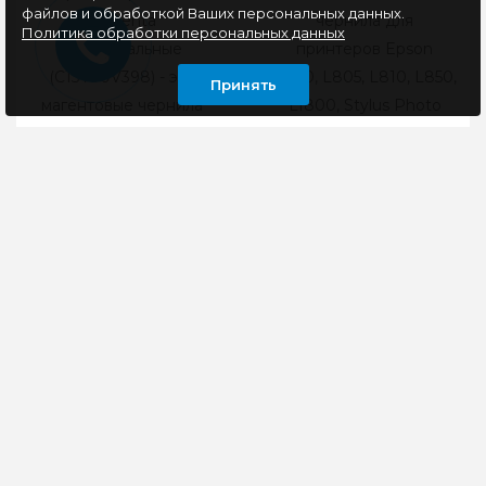
файлов и обработкой Ваших персональных данных.
Magenta
чернила для
Политика обработки персональных данных
универсальные
принтеров Epson
(C13T00V398) - это
L800, L805, L810, L850,
Принять
магентовые чернила
L1800, Stylus Photo
для использования в
1500W и д..
пр..
270 руб
990 руб