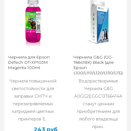
Чернила для Epson
Чернила G&G (GG-
DeTech DT-XP103M
T6641BK) Black (для
Magenta 100ml
Epson
L100/L110/L120/L130/L132/L21
100мл
Чернила повышенной
Водорастворимые
светостойкости для
Чернила G&G
заправки СНПЧ и
A0GG2EGGC13T66414A
перезапрявляемых
станут ценным
катриджей цветных
приобретением для
принтеров E..
любого владельца
прин..
243 руб