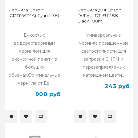
Чернила Epson
Чернила для Epson
(C13T66424A) Cyan L100
DeTech DT-EU11BK
Black 100ml
Емкость с
Универсальные
водорастворимым
чернила повышенной
чернилом для
светостойкости для
экономной печати в
заправки СНПЧ и
больших
перезапрявляемых
обьемах.Оригинальные
катриджей цветн..
чернила от Ep..
243 руб
900 руб