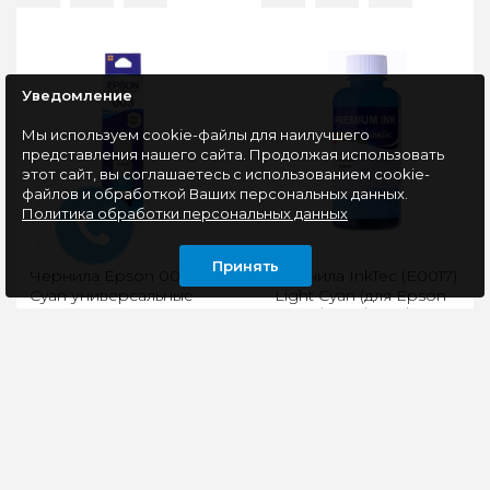
Уведомление
Мы используем cookie-файлы для наилучшего
представления нашего сайта. Продолжая использовать
этот сайт, вы соглашаетесь с использованием cookie-
файлов и обработкой Ваших персональных данных.
Политика обработки персональных данных
Принять
Чернила Epson 003
Чернила InkTec (E0017)
Cyan универсальные
Light Cyan (для Epson
(C13T00V298)
L800/L805/L810/L850
(100мл)
Чернила Epson T003,
Совместимые чернила
представленные в
для принтеров Epson
ярком голубом цвете,
можно использовать
идеально подходят
как для картриджей,
для печати цветных
так и для СНПЧ.