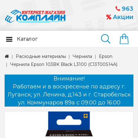
963
Акции
Каталог
Найти
Расходные материалы
Чернила
Epson
Чернила Epson 103BK Black L3100 (C13T00S14A)
Внимание!
Работаем и в воскресенье по адресу г.
Луганск, ул. Ленина, д.143 и г. Старобельск
ул. Коммунаров 89а с 09:00 до 16:00