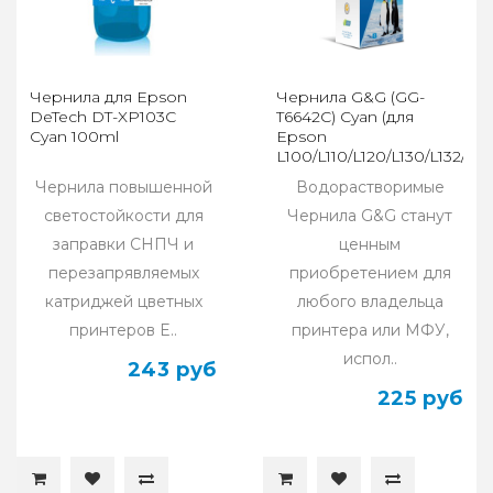
Чернила для Epson
Чернила G&G (GG-
DeTech DT-XP103C
T6642C) Cyan (для
Cyan 100ml
Epson
L100/L110/L120/L130/L132/L21
100мл
Чернила повышенной
Водорастворимые
светостойкости для
Чернила G&G станут
заправки СНПЧ и
ценным
перезапрявляемых
приобретением для
катриджей цветных
любого владельца
принтеров E..
принтера или МФУ,
испол..
243 руб
225 руб