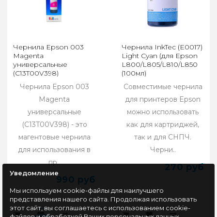
Чернила Epson 003
Чернила InkTec (E0017)
Magenta
Light Cyan (для Epson
универсальные
L800/L805/L810/L850
(C13T00V398)
(100мл)
Чернила Epson 003
Совместимые чернила
Magenta
для принтеров Epson
универсальные
можно использовать
(C13T00V398) - это
как для картриджей,
магентовые чернила
так и для СНПЧ.
для использования в
Черни..
пр..
270 руб
Уведомление
990 руб
Мы используем cookie-файлы для наилучшего
представления нашего сайта. Продолжая использовать
этот сайт, вы соглашаетесь с использованием cookie-
файлов и обработкой Ваших персональных данных.