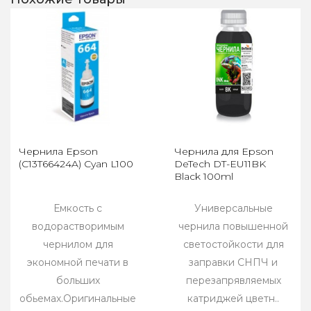
Чернила Epson
Чернила для Epson
(C13T66424A) Cyan L100
DeTech DT-EU11BK
Black 100ml
Емкость с
Универсальные
водорастворимым
чернила повышенной
чернилом для
светостойкости для
экономной печати в
заправки СНПЧ и
больших
перезапрявляемых
обьемах.Оригинальные
катриджей цветн..