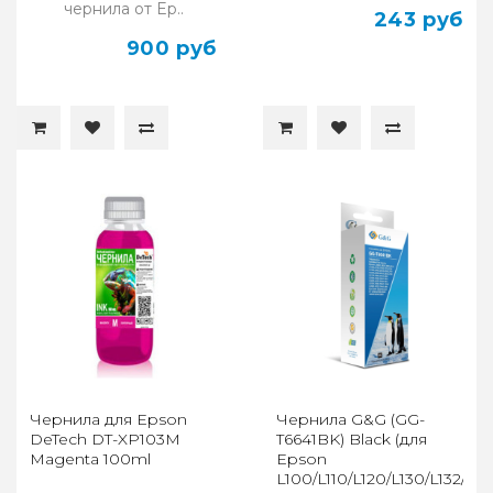
чернила от Ep..
243 руб
900 руб
Чернила для Epson
Чернила G&G (GG-
DeTech DT-XP103M
T6641BK) Black (для
Magenta 100ml
Epson
L100/L110/L120/L130/L132/L21