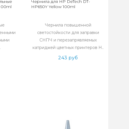
альные
Чернила для HP DeTech DT-
 100ml
HP650Y Yellow 100ml
ые
Чернила повышенной
щенными
светостойкости для заправки
ьными
СНПЧ и перезапрявляемых
.
катриджей цветных принтеров H..
243 руб