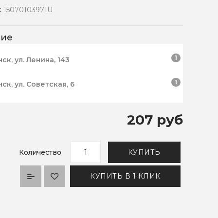
:
15070103971U
чие
1
нск, ул. Ленина, 143
1
нск, ул. Советская, 6
207 руб
Количество
КУПИТЬ
КУПИТЬ В 1 КЛИК