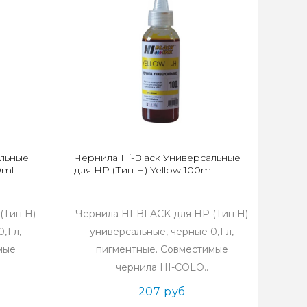
альные
Чернила Hi-Black Универсальные
0ml
для HP (Тип H) Yellow 100ml
(Тип H)
Чернила HI-BLACK для HP (Тип H)
,1 л,
универсальные, черные 0,1 л,
мые
пигментные. Совместимые
чернила HI-COLO..
207 руб