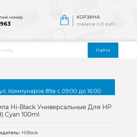
КОРЗИНА
ткий номер
963
товаров 0 (0 руб)
Найти
ул. Коммунаров 89а с 09:00 до 16:00
ла Hi-Black Универсальные Для HP
H) Cyan 100ml
одитель::
HiBlack