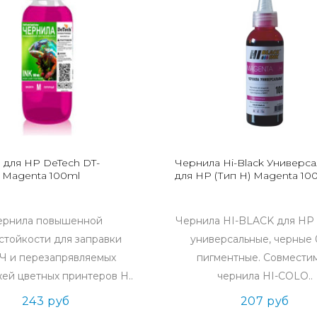
 для HP DeTech DT-
Чернила Hi-Black Универс
Magenta 100ml
для HP (Тип H) Magenta 10
ернила повышенной
Чернила HI-BLACK для HP 
стойкости для заправки
универсальные, черные 0
 и перезапрявляемых
пигментные. Совмести
ей цветных принтеров H..
чернила HI-COLO..
243 руб
207 руб