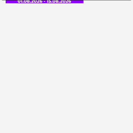
ИНФОРМАЦИЯ
ОСТАВАЙТЕСЬ В КУРСЕ НАШИХ СОБЫТИЙ
ПОДПИСАТЬСЯ
Компания специализируется на розничной и оптовой
продаже компьютерной техники, оргтехники как для
дома, так и для офиса