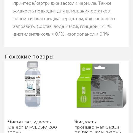
принтере/картридже засохли чернила. Также
жидкость подходит для вымывания остатков
чернил из картриджа перед тем, как заново его
заправить. Состав: вода < 60%, глицерин < 1%,
диэтиленгликоль < 0.1%, изопропанол < 0.1%
Похожие товары
Чистящая жидкость
Жидкость
DeTech DT-CL06101200
промывочная Cactus
100мл.
CS-RK-CLEAN 2x30мл