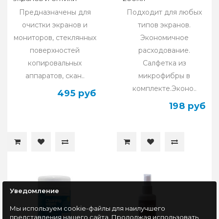
блистер 1шт 25х25
Предназначены для
Подходит для любых
очистки экранов и
типов экранов.
мониторов, стеклянных
Экономичное
поверхностей
расходование.
копировальных
Салфетка из
аппаратов, скан..
микрофибры в
комплекте.Эконо..
495 руб
198 руб
Уведомление
Мы используем cookie-файлы для наилучшего
представления нашего сайта. Продолжая использовать