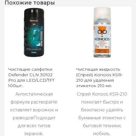
Похожие товары
Чистящие салфетки
Чистящая жидкость
Defender CLN 30102
(Спрей) Konoos KSR-
Pro для LED/LCD/TFT
210 для удаления
100шт.
этикеток 210 мл.
Антистатическая
Спрей Konoos KSR-210
формула раствораНе
помогает быстро и
оставляет ворсинок и
безопасно удалять
разводовПодходит
бумажные этикетки с
для всех типов
бытовой техники,
экранов..
мобиль..