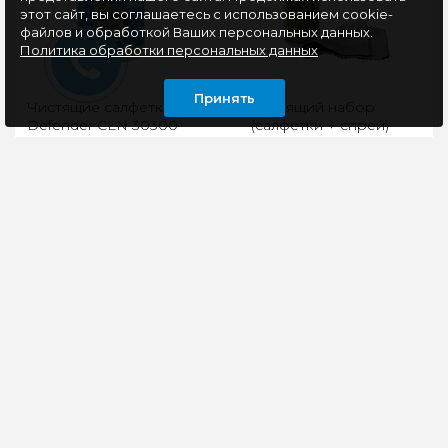
этот сайт, вы соглашаетесь с использованием cookie-
файлов и обработкой Ваших персональных данных.
Политика обработки персональных данных
Принять
Чистящие салфетки
Чистящий набор
Defender CLN 30300
(салфетки + спрей)
Optima 100шт.
Cactus CS-S3001E для
экранов и оптики 1шт
18x18см 100мл
Эффективно очищают
Эффективно удаляет
пластиковые,
большинство видов
металлические и
загрязненийОбладает
ламинированные
антистатическим
поверхности. Не
свойствомСоздает
содержат спирта...
защитную г..
153 руб
270 руб