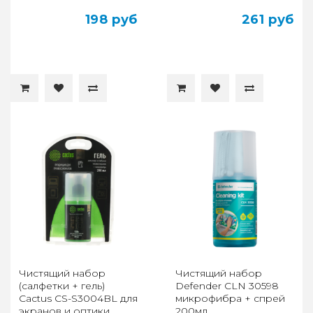
198 руб
261 руб
Чистящий набор
Чистящий набор
(салфетки + гель)
Defender CLN 30598
Cactus CS-S3004BL для
микрофибра + спрей
экранов и оптики
200мл