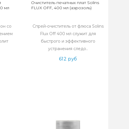
й
Очиститель печатных плат Solins
00 мл
FLUX OFF, 400 мл (аэрозоль)
он со
Спрей-очиститель от флюса Solins
лением
Flux Off 400 мл служит для
олит
быстрого и эффективного
устранения следо..
612 руб