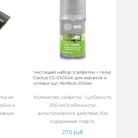
Чистящий набор (салфетки + гель)
Cactus CS-S3004E для экранов и
оптики 1шт 18x18см 200мл
тка из
Количество салфеток: 1 штЕмкость:
обно и
200 млОсобенности:
невную
антистатическое действие, без
содержания спирта..
270 руб