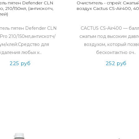
ель пятен Defender CLN
Очиститель - спрей: Сжаты
o, 210/150мл, (антискотч,
воздух Cactus CS-Air400, 4
лей)
тель пятен Defender CLN
CACTUS CS-Air400 — балл
Pro 210/150мл,антискотч/
сжатым под высоким дав
ум/клей:Средство для
воздухом, который позв
удаления любых к..
бесконтактно оч..
225 руб
252 руб