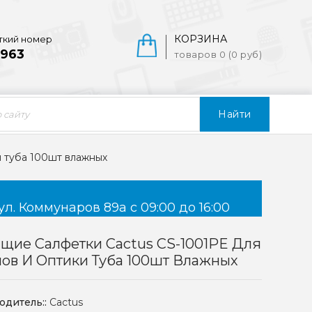
КОРЗИНА
ткий номер
963
товаров 0 (0 руб)
Найти
и туба 100шт влажных
ул. Коммунаров 89а с 09:00 до 16:00
щие Салфетки Cactus CS-1001PE Для
ов И Оптики Туба 100шт Влажных
одитель::
Cactus