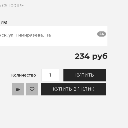
:
CS-1001PE
чие
24
нск, ул. Тимирязева, 11а
234 руб
Количество
КУПИТЬ
КУПИТЬ В 1 КЛИК