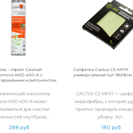
ль - спрей: Сжатый
Салфетка Cactus CS-MF01
Konoos KAD-400-А с
универсальная 1шт 18x18см
териальным компонентом,
матический очиститель
CACTUS CS-MF01 — салфе
oos KAD-400-А может
микрофибры, с которой уд
льзоваться для очистки
приятно проводить ежед
ренностей ноутбуков,..
уборку. Хот..
288 руб
180 руб