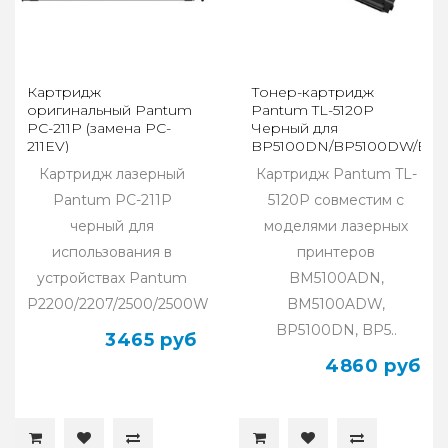
Картридж
Тонер-картридж
оригинальный Pantum
Pantum TL-5120P
PC-211P (замена PC-
Черный для
211EV)
BP5100DN/BP5100DW/BM
(3000стр)
Картридж лазерный
Картридж Pantum TL-
Pantum PC-211P
5120P совместим с
черный для
моделями лазерных
использования в
принтеров
устройствах Pantum
BM5100ADN,
P2200/2207/2500/2500W..
BM5100ADW,
BP5100DN, BP5..
3465 руб
4860 руб