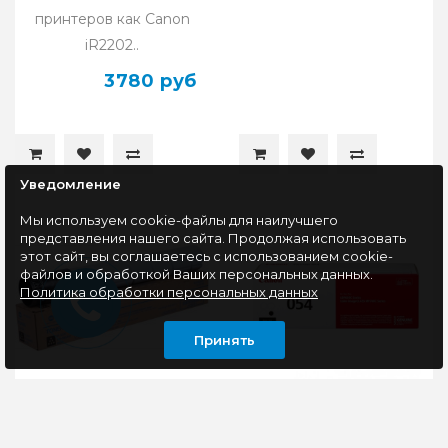
принтеров как Canon
iR2202..
3780 руб
Уведомление
Мы используем cookie-файлы для наилучшего
представления нашего сайта. Продолжая использовать
этот сайт, вы соглашаетесь с использованием cookie-
файлов и обработкой Ваших персональных данных.
Политика обработки персональных данных
Принять
Тонер-картридж
Картридж
оригинальный Konica-
оригинальный Canon