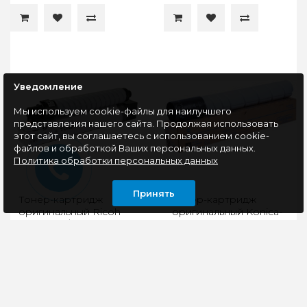
Уведомление
Мы используем cookie-файлы для наилучшего
представления нашего сайта. Продолжая использовать
этот сайт, вы соглашаетесь с использованием cookie-
файлов и обработкой Ваших персональных данных.
Политика обработки персональных данных
Принять
Тонер-картридж
Тонер-картридж
оригинальный Ricoh
оригинальный Konica-
MPC3500/4500
Minolta bizhub
(CET6416U)
C220/280 черный TN-
216K A11G151
Совместим с Ricoh
Лазерный картридж
Aficio MPC3500/4500,
Konica Minolta TN-216K
23000стр..
активно применяется в