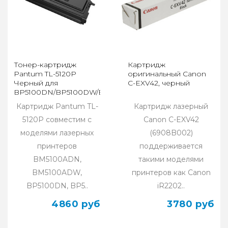
Тонер-картридж
Картридж
Pantum TL-5120P
оригинальный Canon
Черный для
C-EXV42, черный
BP5100DN/BP5100DW/BM5100ADN/BM5100ADW
(3000стр)
Картридж Pantum TL-
Картридж лазерный
5120P совместим с
Canon C-EXV42
моделями лазерных
(6908B002)
принтеров
поддерживается
BM5100ADN,
такими моделями
BM5100ADW,
принтеров как Canon
BP5100DN, BP5..
iR2202..
4860 руб
3780 руб