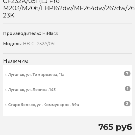
CF232A/051 (LJ Pro
M203/M206/LBP162dw/MF264dw/267dw/26
23K
Производитель::
HiBlack
Модель:
HB-CF232A/051
Наличие
7
г. Луганск, ул. Тимирязева, 11а
1
г. Луганск, ул. Ленина, 143
2
г. Старобельск, ул. Коммунаров, 89а
765 руб