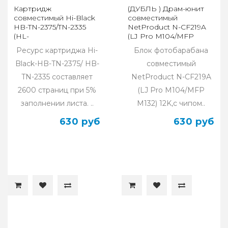
Картридж
(ДУБЛЬ ) Драм-юнит
совместимый Hi-Black
совместимый
HB-TN-2375/TN-2335
NetProduct N-CF219A
(HL-
(LJ Pro M104/MFP
L2300/2305/2320/2340)
M132) 12K, с чипом
Ресурс картриджа Hi-
Блок фотобарабана
2,6K
Black-HB-TN-2375/ HB-
совместимый
TN-2335 составляет
NetProduct N-CF219A
2600 страниц при 5%
(LJ Pro M104/MFP
заполнении листа. ..
M132) 12K,с чипом..
630 руб
630 руб