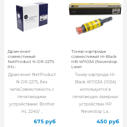
Драм-юнит
Тонер-картридж
совместимый
совместимый Hi-Black
NetProduct N-DR-2275
HB-W1103A (Neverstop
(HL-
Laser
2240/2250/7057/7060)
1000a/1000w/1200a/1200w)
Драм-юнит NetProduct
Тонер-картридж Hi-
(12K)
2,5K с чипом
N-DR-2275, без
Black W1103A (103A)
чипаСовместимость с
используется в
печатающими
печатающих лазерных
устройствами: Brother
устройствах HP
HL 2240/ ..
Neverstop La..
675 руб
450 руб