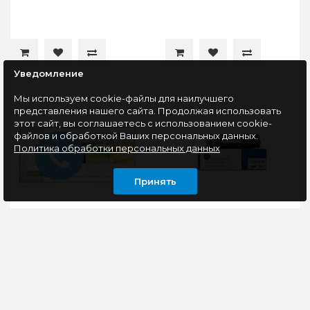
Уведомление
Мы используем cookie-файлы для наилучшего
представления нашего сайта. Продолжая использовать
этот сайт, вы соглашаетесь с использованием cookie-
файлов и обработкой Ваших персональных данных.
Политика обработки персональных данных
Принять
Картридж
Картридж
совместимый Patron
совместимый
109R00725
NetProduct N-CF283X (
(3120/3121/3130) PN-
LJ Pro
00725R
M225MFP/M201/Canon
Картридж PATRON
Картридж
№737) 2,2K