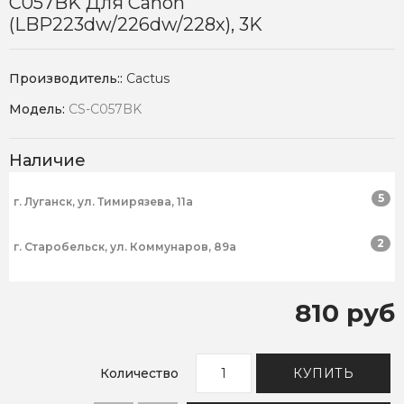
C057BK Для Canon
(LBP223dw/226dw/228x), 3K
Производитель::
Cactus
Модель:
CS-C057BK
Наличие
5
г. Луганск, ул. Тимирязева, 11а
2
г. Старобельск, ул. Коммунаров, 89а
810 руб
Количество
КУПИТЬ