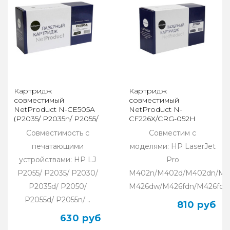
Картридж
Картридж
совместимый
совместимый
NetProduct N-CE505A
NetProduct N-
(P2035/ P2035n/ P2055/
CF226X/CRG-052H
P2055d/ P2055dn/
(M402/M426/LBP-
Совместимость с
Совместим с
P2055d)
212dw/214dw) 9,2K
печатающими
моделями: HP LaserJet
устройствами: HP LJ
Pro
P2055/ P2035/ P2030/
M402n/M402d/M402dn/M
P2035d/ P2050/
M426dw/M426fdn/M426fdw/
P2055d/ P2055n/ ..
810 руб
630 руб