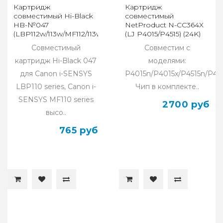
Картридж
Картридж
совместимый Hi-Black
совместимый
HB-№047
NetProduct N-CC364X
(LBP112w/113w/MF112/113w),
(LJ P4015/P4515) (24K)
1,6K
Совместимый
Совместим с
картридж Hi-Black 047
моделями:
для Canon i-SENSYS
P4015n/P4015x/P4515n/P451
LBP110 series, Canon i-
Чип в комплекте..
SENSYS MF110 series
2700 руб
высо..
765 руб