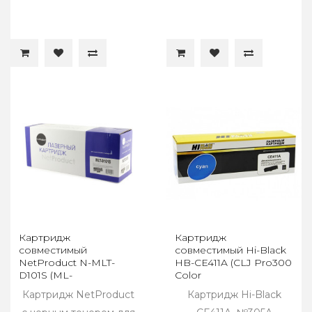
Картридж
Картридж
совместимый
совместимый Hi-Black
NetProduct N-MLT-
HB-CE411A (CLJ Pro300
D101S (ML-
Color
2160/2162/2165/2166W/SCX3400)
M351/M375/Pro400
Картридж NetProduct
Картридж Hi-Black
(1,5K)
M451/M475), C, 2,6K