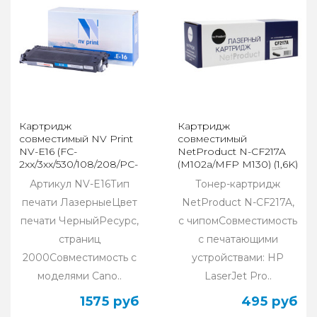
Картридж
Картридж
совместимый NV Print
совместимый
NV-E16 (FC-
NetProduct N-CF217A
2xx/3xx/530/108/208/PC-
(M102a/MFP M130) (1,6K)
7xx/PC-8xx)
(с чипом)
Артикул NV-E16Тип
Тонер-картридж
печати ЛазерныеЦвет
NetProduct N-CF217A,
печати ЧерныйРесурс,
с чипомСовместимость
страниц
с печатающими
2000Совместимость с
устройствами: HP
моделями Cano..
LaserJet Pro..
1575 руб
495 руб