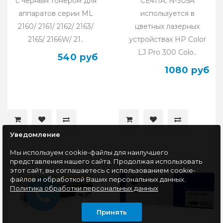
с черным тонером для
CE411A, №305A
аппаратов серии ML
используется в
2160/ 2161/ 2162/ 2163/
цветных лазерных
2165/ 2166W/ 21..
устройствах HP Color
LJ Pro 300 Colo..
540 руб
1080 руб
Уведомление
Мы используем cookie-файлы для наилучшего
представления нашего сайта. Продолжая использовать
этот сайт, вы соглашаетесь с использованием cookie-
файлов и обработкой Ваших персональных данных.
Политика обработки персональных данных
Принять