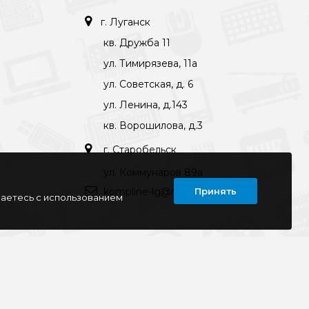
г. Луганск
кв. Дружба 11
ул. Тимирязева, 11а
ул. Советская, д. 6
ул. Ленина, д.143
кв. Ворошилова, д.3
г. Старобельск
ул. Коммунаров 89а
kompline-lg@mail.ru
Принять
шаетесь с использованием