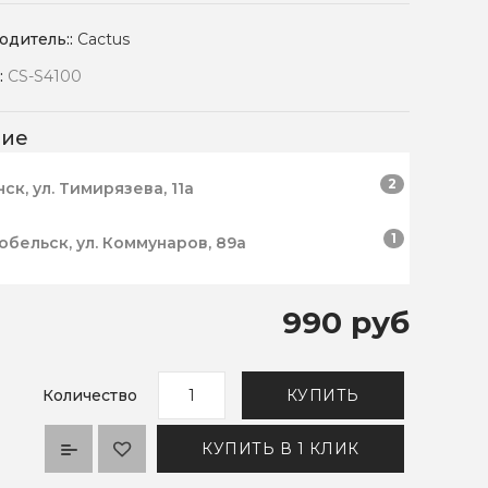
одитель::
Cactus
:
CS-S4100
чие
2
нск, ул. Тимирязева, 11а
1
робельск, ул. Коммунаров, 89а
990 руб
Количество
КУПИТЬ
КУПИТЬ В 1 КЛИК