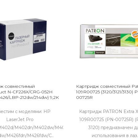
ж совместимый
Картридж совместимый Pa
uct N-CF226X/CRG-052H
109R00725 (3120/3121/3130) 
426/LBP-212dw/214dw) 9,2K
00725R
естим с моделями: HP
Картридж PATRON Extra
LaserJet Pro
109R00725 (PN-00725R) (
M402d/M402dn/M402dw/M402dne/MFP
3120) предназначен д
w/M426fdn/M426fdw/C..
использования в лаз.