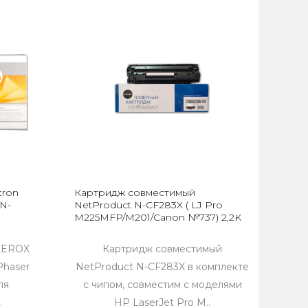
tron
Картридж совместимый
PN-
NetProduct N-CF283X ( LJ Pro
M225MFP/M201/Canon №737) 2,2K
 XEROX
Картридж совместимый
Phaser
NetProduct N-CF283X в комплекте
ля
с чипом, совместим с моделями
.
HP LaserJet Pro M..