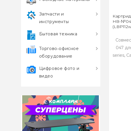
Запчасти и
Картрид
HB-№04
инструменты
(LBP112w/
Бытовая техника
Совмес
047 дл
Торгово‑офисное
series, 
оборудование
Цифровое фото и
видео