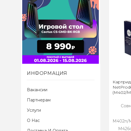
ИНФОРМАЦИЯ
Картрид
NetProd
Вакансии
(M402/M
Партнерам
Совм
Услуги
О Нас
M402n/
M426d
Доставка И Оплата