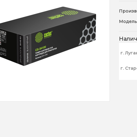
Произв
Модель
Нали
г. Луга
г. Ста