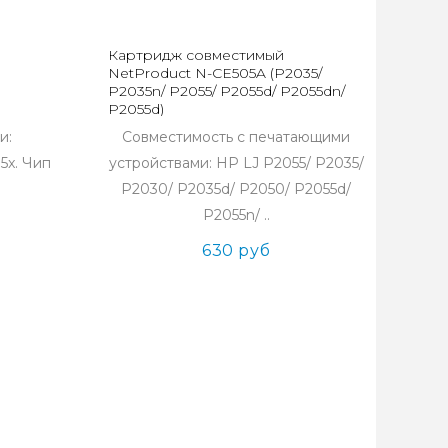
Картридж совместимый
NetProduct N-CE505A (P2035/
P2035n/ P2055/ P2055d/ P2055dn/
P2055d)
и:
Совместимость с печатающими
5x. Чип
устройствами: HP LJ P2055/ P2035/
P2030/ P2035d/ P2050/ P2055d/
P2055n/ ..
630 руб