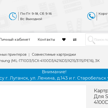
Пн-Пт: 9-18, Сб: 9-16
Коро
Вс: Выходной
Личный кабинет
Контакты
рных принтеров
Совместимые картриджи
ung (ML-1710D3/SCX-4100D3/4216D3/X215/3115/PE16), 3K
Внимание!
 г. Луганск, ул. Ленина, д.143 и г. Старобельск 
Картр
Для S
4100D