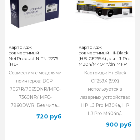
Картридж
Картридж
совместимый
совместимый Hi-Black
NetProduct N-TN-2275
(HB-CF259A) для LJ Pro
(HL-
M304/M404n/dn MFP
2240R/2240DR/2250DNR/DCP-
M428dw/fdn/fdw 3K(без
Совместим с моделями
Картридж Hi-Black
7060DR)
чипа)
принтеров: DCP-
CF259X (59X)
7057R/7065DNR/MFC-
используется в
7360NR/ MFC-
лазерных устройствах
7860DWR. Без чипа...
HP LJ Pro M304a, HP
LJ Pro M404n/..
720 руб
900 руб