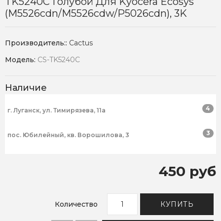
TK5240C Голубой Для Kyocera Ecosys
(M5526cdn/M5526cdw/P5026cdn), 3K
Производитель::
Cactus
Модель:
CS-TK5240C
Наличие
4
г. Луганск, ул. Тимирязева, 11а
3
пос. Юбилейный, кв. Ворошилова, 3
450 руб
Количество
КУПИТЬ