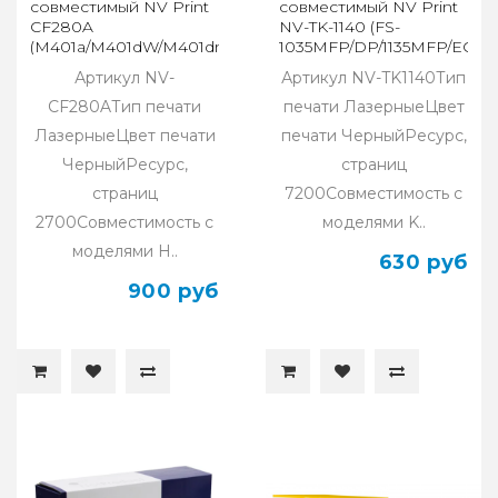
совместимый NV Print
совместимый NV Print
CF280A
NV-TK-1140 (FS-
(M401a/M401dW/M401dn/MFPM425dn/MFP425dw)
1035MFP/DP/1135MFP/ECOS
M2035dn/M2535dn)
Артикул NV-
Артикул NV-TK1140Тип
CF280AТип печати
печати ЛазерныеЦвет
ЛазерныеЦвет печати
печати ЧерныйРесурс,
ЧерныйРесурс,
страниц
страниц
7200Совместимость с
2700Совместимость с
моделями K..
моделями H..
630 руб
900 руб