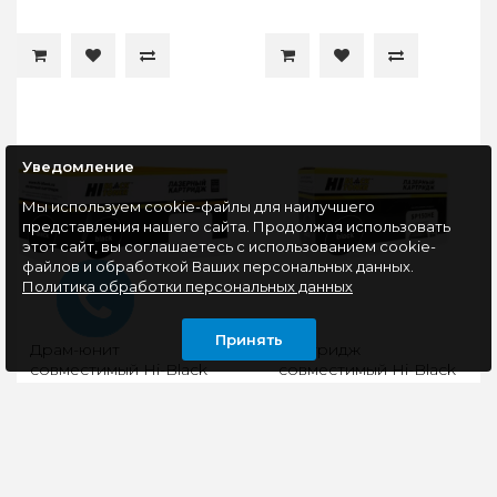
Уведомление
Мы используем cookie-файлы для наилучшего
представления нашего сайта. Продолжая использовать
этот сайт, вы соглашаетесь с использованием cookie-
файлов и обработкой Ваших персональных данных.
Политика обработки персональных данных
Принять
Драм-юнит
Картридж
совместимый Hi-Black
совместимый Hi-Black
HB-049
HB-SP150HE (Ricoh
(LBP112w/113w/MF112/113w),
Aficio SP
12K
150/SU/W/SUW) 1,5K
Производитель - Hi-
Картридж лазерный
BlackТип картриджа -
Ricoh SP150HE создан