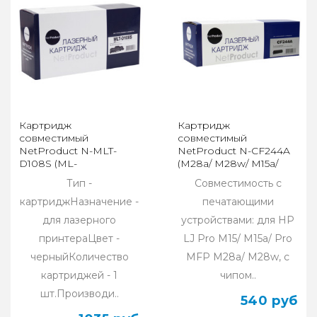
Картридж
Картридж
совместимый
совместимый
NetProduct N-MLT-
NetProduct N-CF244A
D108S (ML-
(M28a/ M28w/ M15a/
1640/1641/2240/2241)
M15w) 1к
Тип -
Совместимость с
(1.5K)
картриджНазначение -
печатающими
для лазерного
устройствами: для HP
принтераЦвет -
LJ Pro M15/ M15a/ Pro
черныйКоличество
MFP M28a/ M28w, с
картриджей - 1
чипом..
шт.Производи..
540 руб