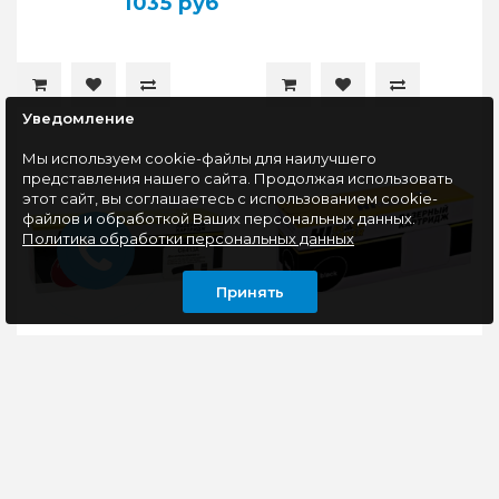
1035 руб
Уведомление
Мы используем cookie-файлы для наилучшего
представления нашего сайта. Продолжая использовать
этот сайт, вы соглашаетесь с использованием cookie-
файлов и обработкой Ваших персональных данных.
Политика обработки персональных данных
Принять
Картридж
Картридж
совместимый Hi-Black
совместимый Hi-Black
HB-CE413A (CLJ
HB-CF259X/057H (LJ
Pro300 Color
Pro M304/404n/MFP
M351/M375/Pro400
M428dw/MF443/445)
Картридж Hi-Black
ТОНЕРНЫЕ
M451/M475), M, 2,6K
10K (без чипа)