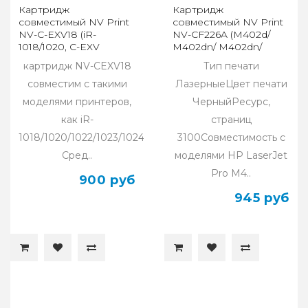
Картридж
Картридж
совместимый NV Print
совместимый NV Print
NV-C-EXV18 (iR-
NV-CF226A (M402d/
1018/1020, C-EXV
M402dn/ M402dn/
18/GPR-22)
M402dw/ M402n)
картридж NV-CEXV18
Тип печати
совместим с такими
ЛазерныеЦвет печати
моделями принтеров,
ЧерныйРесурс,
как iR-
страниц
1018/1020/1022/1023/1024/1025.
3100Совместимость с
Сред..
моделями HP LaserJet
Pro M4..
900 руб
945 руб