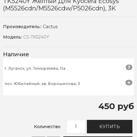
TK5240Y Желтый Для Kyocera Ecosys
(M5526cdn/M5526cdw/P5026cdn), 3K
Производитель::
Cactus
Модель:
CS-TK5240Y
Наличие
3
г. Луганск, ул. Тимирязева, 11а
4
пос. Юбилейный, кв. Ворошилова, 3
450 руб
Количество
КУПИТЬ