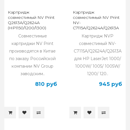
Картридж
Картридж
совместимый NV Print
совместимый NV Print
Q2613A/Q2624A
NV-
(HP1150/1200/1300)
C7115A/Q2624A/Q2613A
(1000/1005/1200)
Совместимые
Картридж NVP
картриджи NV Print
совместимый NV-
производятся в Китае
C7115A/Q2624A/Q2613A
по заказу Российской
для HP LaserJet 1000/
компании NV Group
1000W/ 1005/ 1005W/
заводским..
1200/ 120..
810 руб
945 руб