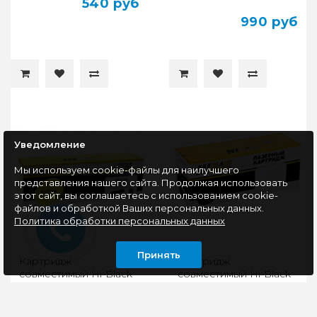
540 руб
990 руб
Уведомление
Мы используем cookie-файлы для наилучшего
представления нашего сайта. Продолжая использовать
этот сайт, вы соглашаетесь с использованием cookie-
файлов и обработкой Ваших персональных данных.
Политика обработки персональных данных
Принять
Картридж
Картридж
совместимый Hi-Black
совместимый Hi-Black
HB-CE412A (CLJ
HB-MLT-D111S (SL-
Pro300 Color
M2020/2020W/2070/2070W
M351/M375/Pro400
1K