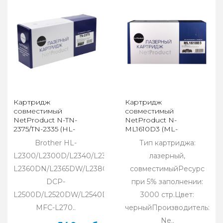
Картридж
Картридж
совместимый
совместимый
NetProduct N-TN-
NetProduct N-
2375/TN-2335 (HL-
ML1610D3 (ML-
L2300/2305/2320/2340)
1610,2015/SCX4321,4521)
Brother HL-
Тип картриджа:
(2,6K)
L2300/L2300D/L2340/L2340DW/
лазерный,
L2360DN/L2365DW/L2380DW/
совместимыйРесурс
DCP-
при 5% заполнении:
L2500D/L2520DW/L2540DN/
3000 стр.Цвет:
MFC-L270..
черныйПроизводитель:
Ne..