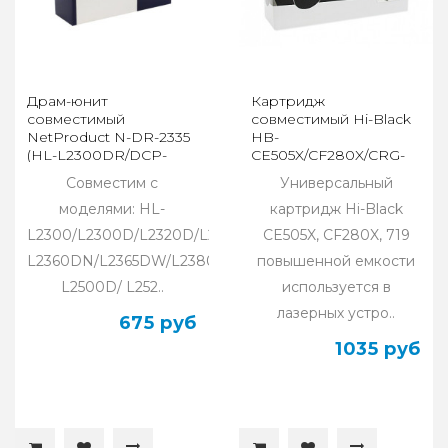
Драм-юнит
Картридж
совместимый
совместимый Hi-Black
NetProduct N-DR-2335
HB-
(HL-L2300DR/DCP-
CE505X/CF280X/CRG-
L2500DR/MFC-
719 (HP LJ
Совместим с
Универсальный
L2700DWR) 12K
P2055/P2050/M401/M425/C
моделями: HL-
719) 6,9K
картридж Hi-Black
L2300/L2300D/L2320D/L2340/L2340DW/
CE505X, CF280X, 719
L2360DN/L2365DW/L2380DW/DCP-
повышенной емкости
L2500D/ L252..
используется в
лазерных устро..
675 руб
1035 руб