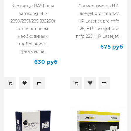
(уценка)
M125ra/ M225dn/
Картридж BASF для
Совместимость:HP
M225dw)
Samsung ML-
Laserjet pro mfp 127,
2250/2251/225 (B2250)
HP Laserjet pro mfp
отвечает всем
125, HP Laserjet pro
необходимым
mfp 225, HP Laserjet..
требованиям,
675 руб
предъявляе..
630 руб