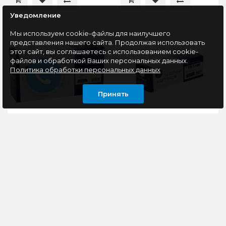
Уведомление
Мы используем cookie-файлы для наилучшего
представления нашего сайта. Продолжая использовать
этот сайт, вы соглашаетесь с использованием cookie-
файлов и обработкой Ваших персональных данных.
Политика обработки персональных данных
Принять
Картридж
Тонер-картридж
совместимый
совместимый
NetProduct N-
NetProduct N-TK-1100
108R00909 (Phaser
(FS-
3140/3155/3160) 2.5k
1024MFP/1124MF/1110)
Совместимые
Тонер-картридж
2,1K
принтеры: Xerox Phaser
NetProduct (N-TK-1100)
3140/3155/3160..
с чипом, без бункера
для отработанного
900 руб