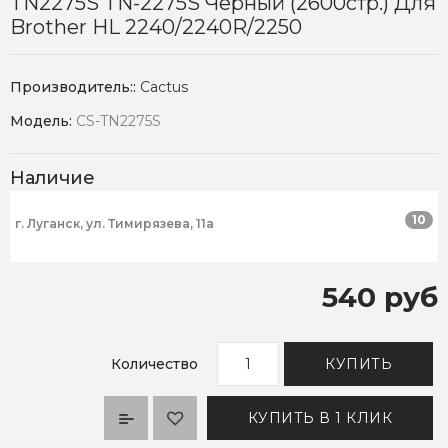
TN2275S TN-2275S Черный (2600стр.) Для
Brother HL 2240/2240R/2250
Производитель::
Cactus
Модель:
CS-TN2275S
Наличие
10
г. Луганск, ул. Тимирязева, 11а
540 руб
Количество
КУПИТЬ
КУПИТЬ В 1 КЛИК