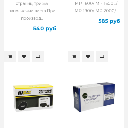
страниц при 5%
MP 1600/ MP 1600L/
заполнении листа.При
MP 1900/ MP 2000/..
производ..
585 руб
540 руб