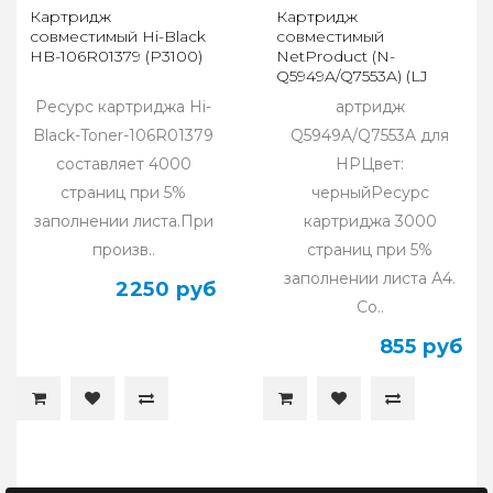
Картридж
Картридж
совместимый Hi-Black
совместимый
HB-106R01379 (P3100)
NetProduct (N-
Q5949A/Q7553A) (LJ
1160/1320/P2015/715)
Ресурс картриджа Hi-
артридж
Black-Toner-106R01379
Q5949A/Q7553A для
составляет 4000
HPЦвет:
страниц при 5%
черныйРесурс
заполнении листа.При
картриджа 3000
произв..
страниц при 5%
заполнении листа А4.
2250 руб
Со..
855 руб