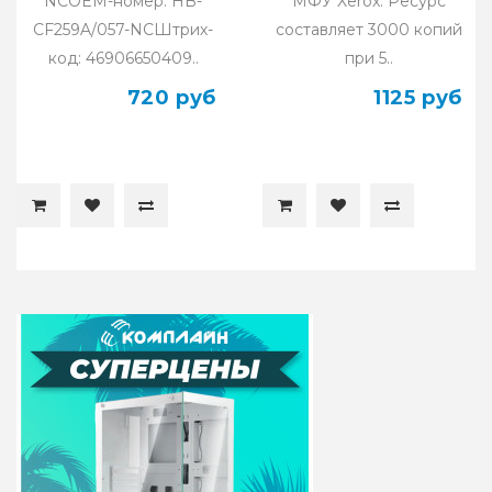
NCOEM-номер: HB-
МФУ Xerox. Ресурс
CF259A/057-NCШтрих-
составляет 3000 копий
код: 46906650409..
при 5..
720 руб
1125 руб