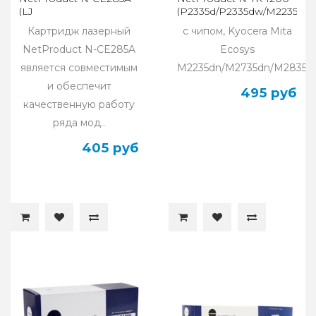
(LJ
(P2335d/P2335dw/M2235dn/
P1102/P1120W/M1212nf/M1132MFP/Canon
Картридж лазерный
с чипом, Kyocera Mita
725, 1,6K)
NetProduct N-CE285A
Ecosys
является совместимым
M2235dn/M2735dn/M2835dw
и обеспечит
495 руб
качественную работу
ряда мод..
405 руб