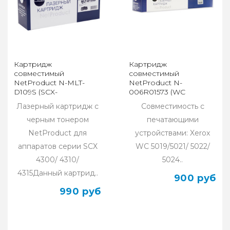
Картридж
Картридж
совместимый
совместимый
NetProduct N-MLT-
NetProduct N-
D109S (SCX-
006R01573 (WC
4300/4310/4315)
5019/5021/5022/5024) 9K
Лазерный картридж с
Совместимость с
черным тонером
печатающими
NetProduct для
устройствами: Xerox
аппаратов серии SCX
WC 5019/5021/ 5022/
4300/ 4310/
5024..
4315Данный картрид..
900 руб
990 руб