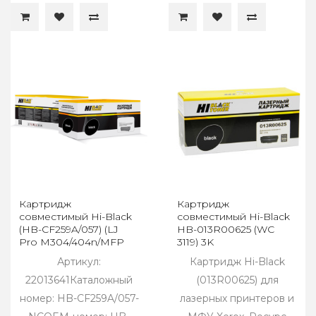
Картридж
Картридж
совместимый Hi-Black
совместимый Hi-Black
(HB-CF259A/057) (LJ
HB-013R00625 (WC
Pro M304/404n/MFP
3119) 3K
M428dw/MF443/445) 3K
Артикул:
Картридж Hi-Black
(без чипа)
22013641Каталожный
(013R00625) для
номер: HB-CF259A/057-
лазерных принтеров и