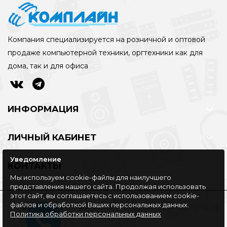
Компания специализируется на розничной и оптовой
продаже компьютерной техники, оргтехники как для
дома, так и для офиса
ИНФОРМАЦИЯ
ЛИЧНЫЙ КАБИНЕТ
Уведомление
КОНТАКТЫ
Мы используем cookie-файлы для наилучшего
представления нашего сайта. Продолжая использовать
этот сайт, вы соглашаетесь с использованием cookie-
файлов и обработкой Ваших персональных данных.
©Интернет-
Политика обработки персональных данных
магазин