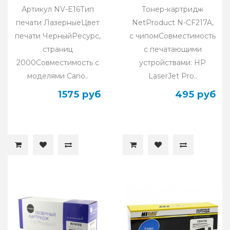
7xx/PC-8xx)
(с чипом)
Артикул NV-E16Тип
Тонер-картридж
печати ЛазерныеЦвет
NetProduct N-CF217A,
печати ЧерныйРесурс,
с чипомСовместимость
страниц
с печатающими
2000Совместимость с
устройствами: HP
моделями Cano..
LaserJet Pro..
1575 руб
495 руб