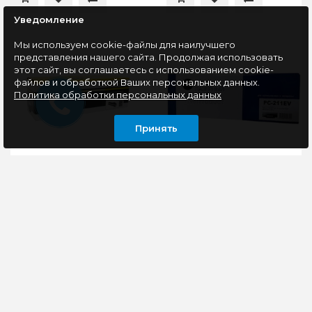
Уведомление
Мы используем cookie-файлы для наилучшего
представления нашего сайта. Продолжая использовать
этот сайт, вы соглашаетесь с использованием cookie-
файлов и обработкой Ваших персональных данных.
Политика обработки персональных данных
Принять
Картридж
Картридж
совместимый Hi-Black
совместимый
HB-106R03585 (Xerox
NetProduct N-PC-211EV
VersaLink B400/B405),
(P2200/P2207/P2507/P2500
24,6K
1,6K
Тип оборудования -
Картридж NetProduct
Монохромные
(N-PC-
лазерные принтеры,
211EV)Совместим с
копиры и
печатающими