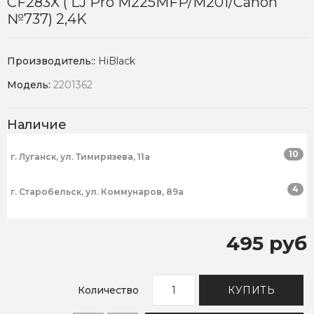
CF283X ( LJ Pro M225MFP/M201/Canon
№737) 2,4K
Производитель::
HiBlack
Модель:
2201362
Наличие
10
г. Луганск, ул. Тимирязева, 11а
4
г. Старобельск, ул. Коммунаров, 89а
495 руб
Количество
КУПИТЬ