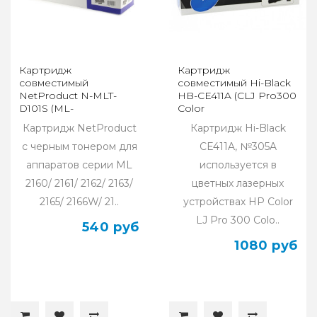
Картридж
Картридж
совместимый
совместимый Hi-Black
NetProduct N-MLT-
HB-CE411A (CLJ Pro300
D101S (ML-
Color
2160/2162/2165/2166W/SCX3400)
M351/M375/Pro400
Картридж NetProduct
Картридж Hi-Black
(1,5K)
M451/M475), C, 2,6K
с черным тонером для
CE411A, №305A
аппаратов серии ML
используется в
2160/ 2161/ 2162/ 2163/
цветных лазерных
2165/ 2166W/ 21..
устройствах HP Color
LJ Pro 300 Colo..
540 руб
1080 руб